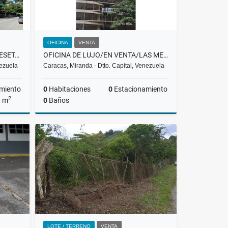
OFICINA
VENTA
APARTAMENTO I VENTA I LAS MESETAS I BARUTA I 340 MIL I CP
OFICINA DE LUJO/EN VENTA/LAS MERCEDES/TORRE PROMENADE-T-1/ PP
nezuela
Caracas, Miranda - Dtto. Capital, Venezuela
miento
0
Habitaciones
0
Estacionamiento
2
a m
0
Baños
Venta
Venta
US$357,400
LOTE / TERRENO
VENTA