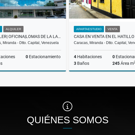
ALQUILER
APARTAESTUDIO
VENTA
ALQUILER| OFICINA|LOMAS DE LA LAGUNITA| EL HATILLO |LA LAGUNITA
, Miranda - Dtto. Capital, Venezuela
Caracas, Miranda - Dtto. Capital, Ve
taciones
0
Estacionamiento
4
Habitaciones
0
Estaciona
s
3
Baños
245
Área m
Alquiler
US$235
US$195,000
QUIÉNES SOMOS