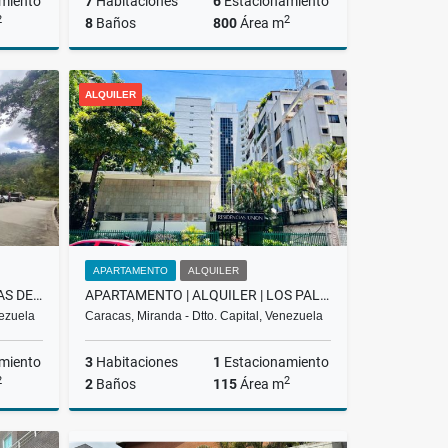
miento
7
Habitaciones
6
Estacionamiento
2
2
8
Baños
800
Área m
Venta
Venta
ALQUILER
US$650,000
APARTAMENTO
ALQUILER
ALQUILER APARTAMENTO LOMAS DE LA LAGUNITA, EL HATILLO, LMAW 002-25
APARTAMENTO | ALQUILER | LOS PALOS GRANDES | BCG-02-26
nezuela
Caracas, Miranda - Dtto. Capital, Venezuela
miento
3
Habitaciones
1
Estacionamiento
2
2
2
Baños
115
Área m
lquiler
Alquiler