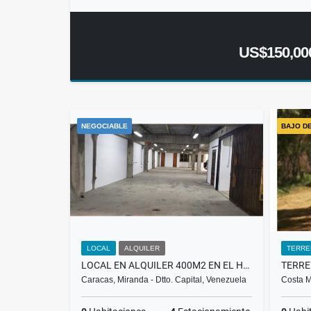
US$150,00
NEGOCIABLE
BAJO D
LOCAL
ALQUILER
TERRE
LOCAL EN ALQUILER 400M2 EN EL HATILLO $3.000 RH
Caracas, Miranda - Dtto. Capital, Venezuela
Costa M