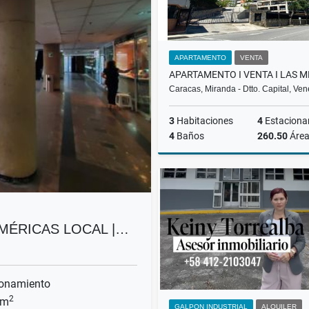
APARTAMENTO
VENTA
Caracas, Miranda - Dtto. Capital, Ve
3
Habitaciones
4
Estaciona
4
Baños
260.50
Áre
US$340,000
 AMÉRICAS LOCAL |…
onamiento
2
 m
GALPON INDUSTRIAL
ALQUILER