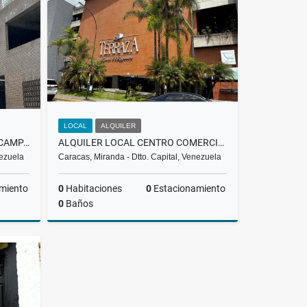
US$1,100
LOCAL
ALQUILER
APARTAMENTO I ALQUILER I ESCAMPADERO I BARUTA I 1.100 I CP
ALQUILER LOCAL CENTRO COMERCIAL TERRAZAS , LA LAGUNITA
nezuela
Caracas, Miranda - Dtto. Capital, Venezuela
miento
0
Habitaciones
0
Estacionamiento
0
Baños
lquiler
Alquiler
US$350