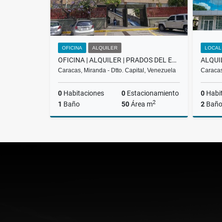
OFICINA
ALQUILER
LOCAL
OFICINA | ALQUILER | PRADOS DEL ESTE CONCRESA
Caracas, Miranda - Dtto. Capital, Venezuela
Caracas
0
Habitaciones
0
Estacionamiento
0
Habi
2
1
Baño
50
Área m
2
Baño
Alquiler
US$450