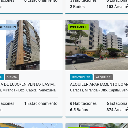
taciones
0
Estacionamiento
5
Habitaciones
0
Estaciona
s
2
Baños
153
Área m
Venta
STRUCCION
IMPECABLE
US$350,000
US$115,000
NA
VENTA
PENTHOUSE
ALQUILER
OFICINA DE LUJO/EN VENTA/ LAS MERCEDES /PROMENADE/ T-2 / SL
, Miranda - Dtto. Capital, Venezuela
Caracas, Miranda - Dtto. Capital, Ve
taciones
1
Estacionamiento
6
Habitaciones
6
Estaciona
s
6.5
Baños
374
Área m
Venta
A