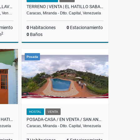
GALPON EN ALQUILER/ CHARALLAVE/MUNICIPIO URDANETA Y CRISTOBAL ROJAS
TERRENO | VENTA | EL HATILLO SABANETA |
al, Ven…
Caracas, Miranda - Dtto. Capital, Venezuela
miento
0
Habitaciones
0
Estacionamiento
2
m
0
Baños
lquiler
Venta
Posada
US$35,000
HOSTAL
VENTA
CASA COMERCIAL EN VENTA EL HATILLO $115.000 RH
POSADA-CASA / EN VENTA / SAN ANTONIO DE LOS ALTOS / SL-23-007
nezuela
Caracas, Miranda - Dtto. Capital, Venezuela