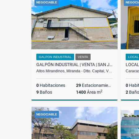
NEGOCIABLE
NEGOCI
US$200
GALPON INDUSTRIAL
VENTA
LOCAL
GALPÓN INDUSTRIAL | VENTA | SAN JOSÉ DE LOS ALTOS | BGC-06-25
Altos Mirandinos, Miranda - Dtto. Capital, V…
Caracas
0
Habitaciones
29
Estacionamiento
0
Habi
2
9
Baños
1400
Área m
2
Baño
Venta
NEGOCIABLE
US$1,200,000