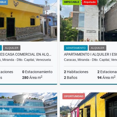
ABLE
IMPECABLE
Alquilado
US$221,900
US$2,000
ALQUILER
APARTAMENTO
ALQUILER
LOCALES CASA COMERCIAL EN ALQUILER EN EL HATILLO RH
, Miranda - Dtto. Capital, Venezuela
Caracas, Miranda - Dtto. Capital, Ve
taciones
0
Estacionamiento
2
Habitaciones
2
Estaciona
2
2
s
280
Área m
2
Baños
94
Área m
Alquiler
A
OPORTUNIDAD
US$1,000
US$1,100