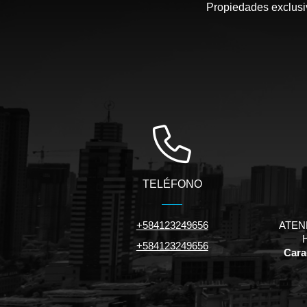
Propiedades exclusiv
TELÉFONO
+584123249656
ATEN
+584123249656
Carac