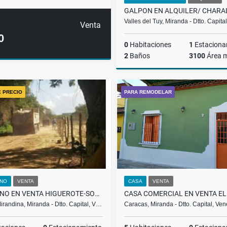
Valles del Tuy, Miranda - Dtto. Capit
Venta
0
0
Habitaciones
1
Estaciona
2
Baños
3100
Área 
A
E PRECIO
PARA REMODELAR
US$6,200
NO
VENTA
CASA
VENTA
TERRENO EN VENTA HIGUEROTE-SOTILLO ML
irandina, Miranda - Dtto. Capital, V…
Caracas, Miranda - Dtto. Capital, Ve