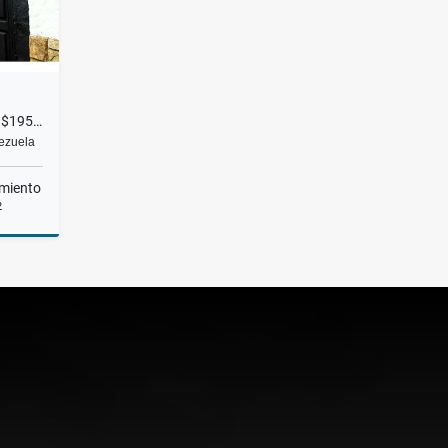
CASA EN VENTA EN EL HATILLO $195.000 RH
nezuela
miento
2
Venta