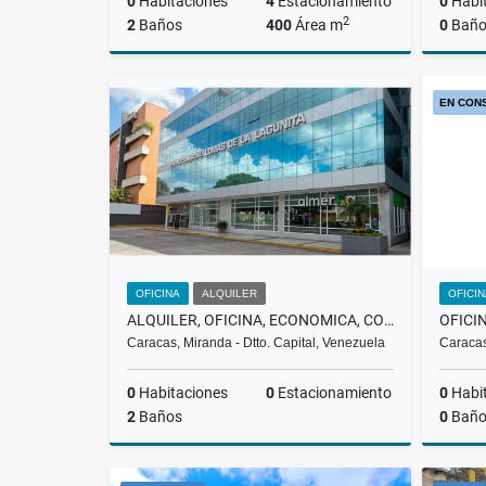
0
Habitaciones
4
Estacionamiento
0
Habi
2
2
Baños
400
Área m
0
Baño
Alquiler
EN CON
US$3,000
OFICINA
ALQUILER
OFICI
ALQUILER, OFICINA, ECONOMICA, COWORKING| EL HATILLO, LA LAGUNITA, 200$
Caracas, Miranda - Dtto. Capital, Venezuela
Caracas
0
Habitaciones
0
Estacionamiento
0
Habi
2
Baños
0
Baño
Alquiler