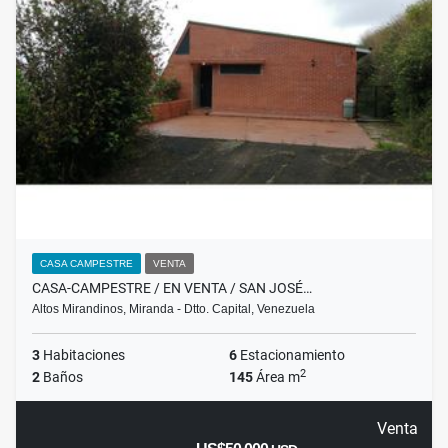
CASA CAMPESTRE
VENTA
CASA-CAMPESTRE / EN VENTA / SAN JOSÉ…
Altos Mirandinos, Miranda - Dtto. Capital, Venezuela
3
Habitaciones
6
Estacionamiento
2
2
Baños
145
Área m
Venta