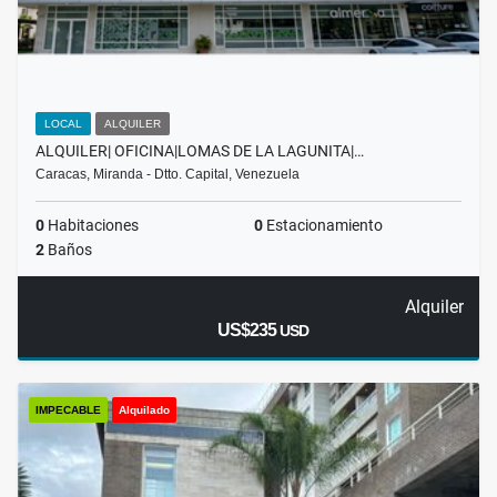
LOCAL
ALQUILER
ALQUILER| OFICINA|LOMAS DE LA LAGUNITA|…
Caracas, Miranda - Dtto. Capital, Venezuela
0
Habitaciones
0
Estacionamiento
2
Baños
Alquiler
US$235
USD
IMPECABLE
Alquilado