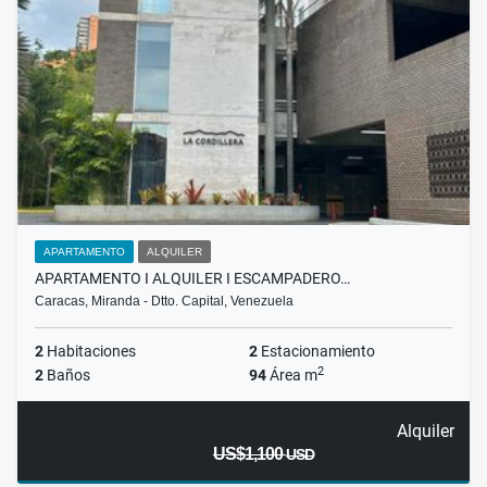
APARTAMENTO
ALQUILER
APARTAMENTO I ALQUILER I ESCAMPADERO…
Caracas, Miranda - Dtto. Capital, Venezuela
2
Habitaciones
2
Estacionamiento
2
2
Baños
94
Área m
Alquiler
US$1,100
USD