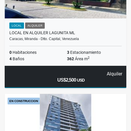
LOCAL
ALQUILER
LOCAL EN ALQUILER LAGUNITA ML
Caracas, Miranda - Dtto. Capital, Venezuela
0
Habitaciones
3
Estacionamiento
2
4
Baños
362
Área m
Alquiler
US$2,500
USD
EN CONSTRUCCION