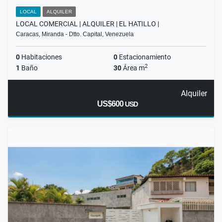
LOCAL
ALQUILER
LOCAL COMERCIAL | ALQUILER | EL HATILLO |
Caracas, Miranda - Dtto. Capital, Venezuela
0
Habitaciones
0
Estacionamiento
2
1
Baño
30
Área m
Alquiler
US$600
USD