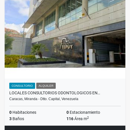
CONSULTORIO
ALQUILER
LOCALES CONSULTORIOS ODONTOLOGICOS EN…
Caracas, Miranda - Dtto. Capital, Venezuela
0
Habitaciones
0
Estacionamiento
2
3
Baños
116
Área m