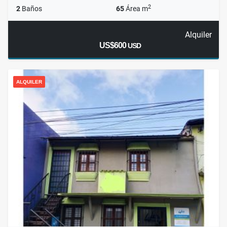
2
2
Baños
65
Área m
Alquiler
US$600
USD
ALQUILER