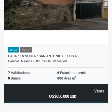
CASA
VENTA
CASA / EN VENTA / SAN ANTONIO DE LOS A…
Caracas, Miranda - Dtto. Capital, Venezuela
7
Habitaciones
6
Estacionamiento
2
8
Baños
800
Área m
Venta
US$650,000
USD