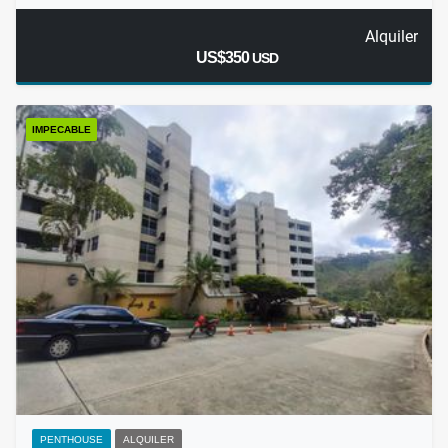
Alquiler
US$350
USD
IMPECABLE
PENTHOUSE
ALQUILER