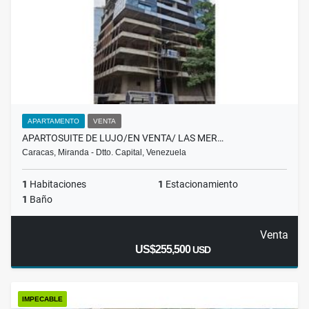
APARTAMENTO
VENTA
APARTOSUITE DE LUJO/EN VENTA/ LAS MER…
Caracas, Miranda - Dtto. Capital, Venezuela
1
Habitaciones
1
Estacionamiento
1
Baño
Venta
US$255,500
USD
IMPECABLE