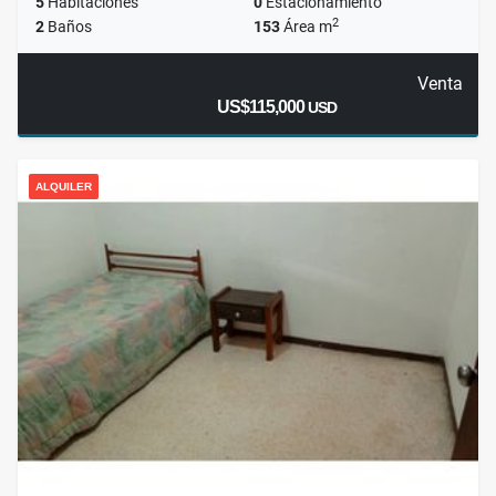
5
Habitaciones
0
Estacionamiento
2
2
Baños
153
Área m
Venta
US$115,000
USD
ALQUILER