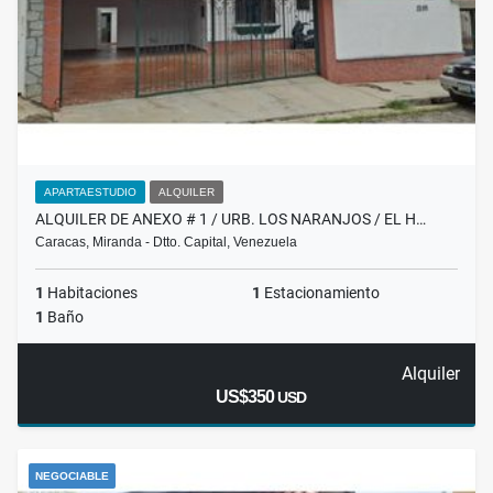
APARTAESTUDIO
ALQUILER
ALQUILER DE ANEXO # 1 / URB. LOS NARANJOS / EL H…
Caracas, Miranda - Dtto. Capital, Venezuela
1
Habitaciones
1
Estacionamiento
1
Baño
Alquiler
US$350
USD
NEGOCIABLE