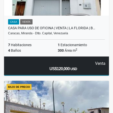
CASA
VENTA
CASA PARA USO DE OFICINA | VENTA | LA FLORIDA | B…
Caracas, Miranda - Dtto. Capital, Venezuela
7
Habitaciones
1
Estacionamiento
2
4
Baños
300
Área m
Venta
US$120,000
USD
BAJO DE PRECIO