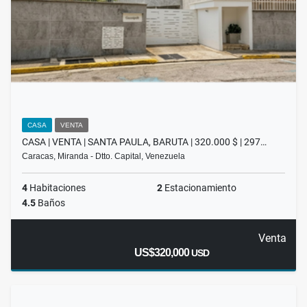
CASA
VENTA
CASA | VENTA | SANTA PAULA, BARUTA | 320.000 $ | 297…
Caracas, Miranda - Dtto. Capital, Venezuela
4
Habitaciones
2
Estacionamiento
4.5
Baños
Venta
US$320,000
USD