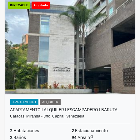
IMPECABLE
Alquilado
APARTAMENTO
ALQUILER
APARTAMENTO I ALQUILER I ESCAMPADERO I BARUTA…
Caracas, Miranda - Dtto. Capital, Venezuela
2
Habitaciones
2
Estacionamiento
2
2
Baños
94
Área m