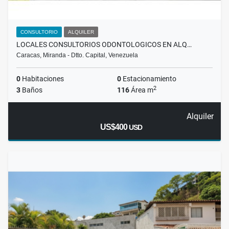
CONSULTORIO
ALQUILER
LOCALES CONSULTORIOS ODONTOLOGICOS EN ALQ…
Caracas, Miranda - Dtto. Capital, Venezuela
0
Habitaciones
0
Estacionamiento
2
3
Baños
116
Área m
Alquiler
US$400
USD