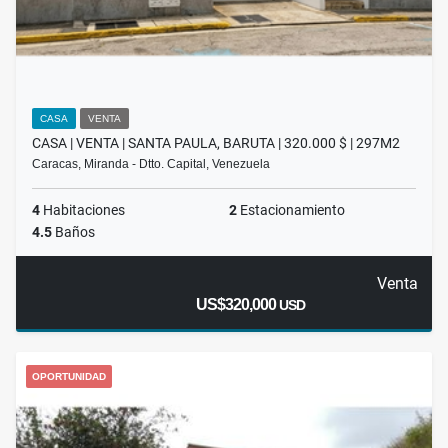
CASA
VENTA
CASA | VENTA | SANTA PAULA, BARUTA | 320.000 $ | 297M2
Caracas, Miranda - Dtto. Capital, Venezuela
4
Habitaciones
2
Estacionamiento
4.5
Baños
Venta
US$320,000
USD
OPORTUNIDAD