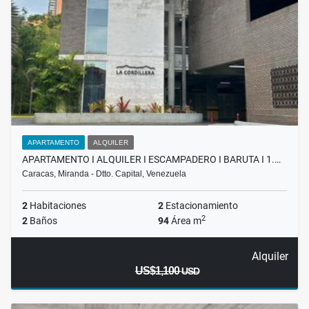
APARTAMENTO
ALQUILER
APARTAMENTO I ALQUILER I ESCAMPADERO I BARUTA I 1.…
Caracas, Miranda - Dtto. Capital, Venezuela
2
Habitaciones
2
Estacionamiento
2
2
Baños
94
Área m
Alquiler
US$1,100
USD