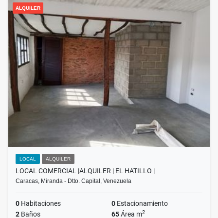
ALQUILER
LOCAL
ALQUILER
LOCAL COMERCIAL |ALQUILER | EL HATILLO |
Caracas, Miranda - Dtto. Capital, Venezuela
0
Habitaciones
0
Estacionamiento
2
2
Baños
65
Área m