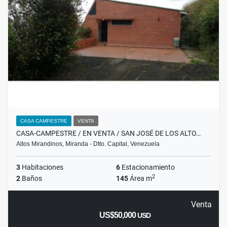
CASA CAMPESTRE
VENTA
CASA-CAMPESTRE / EN VENTA / SAN JOSÉ DE LOS ALTO…
Altos Mirandinos, Miranda - Dtto. Capital, Venezuela
3
Habitaciones
6
Estacionamiento
2
2
Baños
145
Área m
Venta
US$50,000
USD