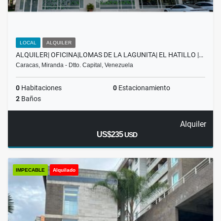
LOCAL
ALQUILER
ALQUILER| OFICINA|LOMAS DE LA LAGUNITA| EL HATILLO |…
Caracas, Miranda - Dtto. Capital, Venezuela
0
Habitaciones
0
Estacionamiento
2
Baños
Alquiler
US$235
USD
IMPECABLE
Alquilado