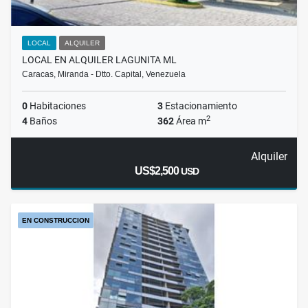
LOCAL
ALQUILER
LOCAL EN ALQUILER LAGUNITA ML
Caracas, Miranda - Dtto. Capital, Venezuela
0
Habitaciones
3
Estacionamiento
2
4
Baños
362
Área m
Alquiler
US$2,500
USD
EN CONSTRUCCION