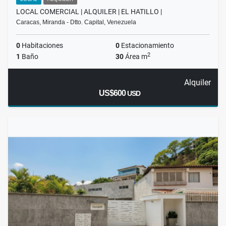
LOCAL COMERCIAL | ALQUILER | EL HATILLO |
Caracas, Miranda - Dtto. Capital, Venezuela
0
Habitaciones
0
Estacionamiento
2
1
Baño
30
Área m
Alquiler
US$600
USD