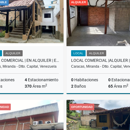
ABLE
ALQUILER
US$600
US$2,000
ALQUILER
LOCAL
ALQUILER
LOCAL COMERCIAL | EN ALQUILER | EL HATILLO PUEBLO |REF.3.000$ RH
, Miranda - Dtto. Capital, Venezuela
Caracas, Miranda - Dtto. Capital, Ve
taciones
4
Estacionamiento
0
Habitaciones
0
Estaciona
2
2
s
370
Área m
2
Baños
65
Área m
Alquiler
A
NIDAD
OPORTUNIDAD
US$3,000
US$600