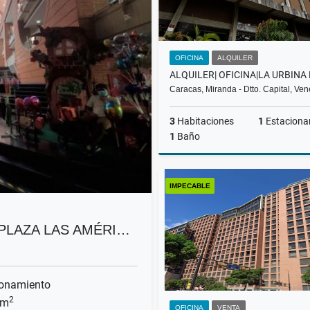
OFICINA
ALQUILER
Caracas, Miranda - Dtto. Capital, Ve
3
Habitaciones
1
Estaciona
1
Baño
A
IMPECABLE
US$400
C PLAZA LAS AMÉRI…
onamiento
2
 m
OFICINA
VENTA