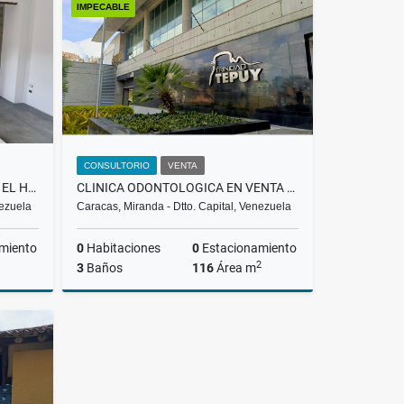
IMPECABLE
US$125,000
CONSULTORIO
VENTA
LOCAL COMERCIAL |ALQUILER | EL HATILLO |
CLINICA ODONTOLOGICA EN VENTA LA TRINIDAD/BARUTA RH
nezuela
Caracas, Miranda - Dtto. Capital, Venezuela
miento
0
Habitaciones
0
Estacionamiento
2
3
Baños
116
Área m
lquiler
Venta
US$900,000