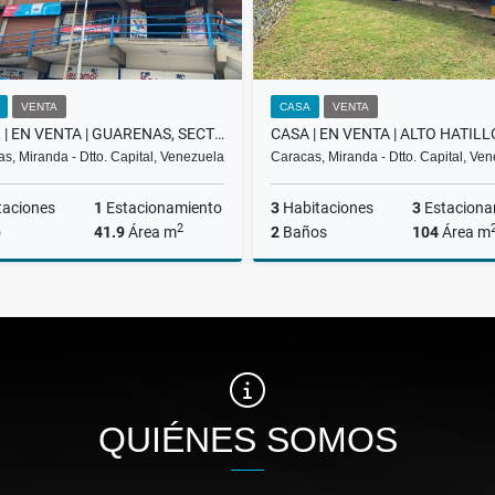
VENTA
CASA
VENTA
LOCAL | EN VENTA | GUARENAS, SECTOR TRAPICHITO | BEZ-004-25
s, Miranda - Dtto. Capital, Venezuela
Caracas, Miranda - Dtto. Capital, Ve
taciones
1
Estacionamiento
3
Habitaciones
3
Estaciona
2
o
41.9
Área m
2
Baños
104
Área m
Venta
US$17,800
US$200,000
QUIÉNES SOMOS