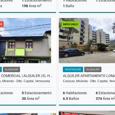
taciones
1
Estacionamiento
1
Habitaciones
1
Estaciona
2
s
198
Área m
1
Baño
Venta
ER
IMPECABLE
US$200,000
US$319,160
ALQUILER
PENTHOUSE
ALQUILER
LOCAL COMERCIAL | ALQUILER | EL HATILLO |
, Miranda - Dtto. Capital, Venezuela
Caracas, Miranda - Dtto. Capital, Ve
taciones
0
Estacionamiento
6
Habitaciones
6
Estaciona
2
o
30
Área m
6.5
Baños
374
Área m
Alquiler
A