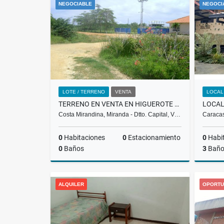
NEGOCIABLE
NEGOCI
US$3,200
LOTE / TERRENO
VENTA
LOCAL
TERRENO EN VENTA EN HIGUEROTE PLAYA CRISTAL MC-15-002
Costa Mirandina, Miranda - Dtto. Capital, V…
Caracas
0
Habitaciones
0
Estacionamiento
0
Habi
0
Baños
3
Baño
Venta
ALQUILER
OPORTU
US$290,616