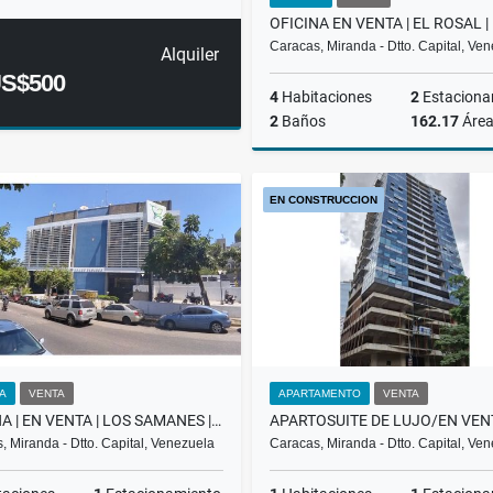
Caracas, Miranda - Dtto. Capital, Ve
Alquiler
S$500
4
Habitaciones
2
Estaciona
2
Baños
162.17
Áre
EN CONSTRUCCION
US$220,000
NA
VENTA
APARTAMENTO
VENTA
OFICINA | EN VENTA | LOS SAMANES | | 200.000$ | CC LOS SAMANES BAA
, Miranda - Dtto. Capital, Venezuela
Caracas, Miranda - Dtto. Capital, Ve