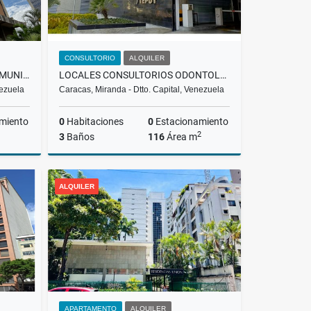
CONSULTORIO
ALQUILER
ALQUILER| OFICINA|LA URBINA MUNICIPIO SUCRE
LOCALES CONSULTORIOS ODONTOLOGICOS EN ALQUILER LA TRINIDAD/CCS RH
nezuela
Caracas, Miranda - Dtto. Capital, Venezuela
miento
0
Habitaciones
0
Estacionamiento
2
3
Baños
116
Área m
lquiler
Alquiler
ALQUILER
US$400
APARTAMENTO
ALQUILER