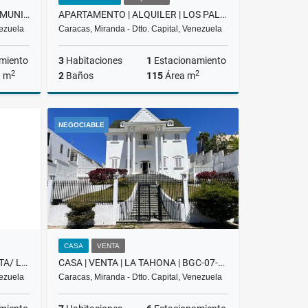
OFICINA EN VENTA | EL ROSAL | MUNICIPIO CHACAO
APARTAMENTO | ALQUILER | LOS PALOS GRANDES | BCG-02-26
nezuela
Caracas, Miranda - Dtto. Capital, Venezuela
miento
3
Habitaciones
1
Estacionamiento
2
2
a m
2
Baños
115
Área m
Venta
Alquiler
NEGOCIABLE
US$1,100
CASA
VENTA
APARTOSUITE DE LUJO/EN VENTA/ LAS MERCEDES /PROMENADE/ T-3 / SL
CASA | VENTA | LA TAHONA | BGC-07-25
nezuela
Caracas, Miranda - Dtto. Capital, Venezuela