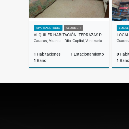
APARTAESTUDIO
ALQUILER
LOCAL
ALQUILER HABITACIÓN. TERRAZAS DEL CLUB HÍPICO. BLV-002-2026
Caracas, Miranda - Dtto. Capital, Venezuela
Guarena
1
Habitaciones
1
Estacionamiento
0
Habi
1
Baño
1
Bañ
Alquiler
US$200