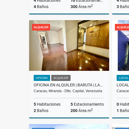
4
Habitaciones
10
Estacionamiento
4
Habi
2
4
Baños
300
Área m
3
Baño
Alquiler
ALQUILER
ALQUIL
US$2,800
OFICINA
ALQUILER
LOCAL
OFICINA EN ALQUILER | BARUTA | LAS MERCEDES | NEGOCIABLE 3.200$ LCM
Caracas, Miranda - Dtto. Capital, Venezuela
Caracas
5
Habitaciones
5
Estacionamiento
0
Habi
2
2
Baños
200
Área m
1
Bañ
Alquiler