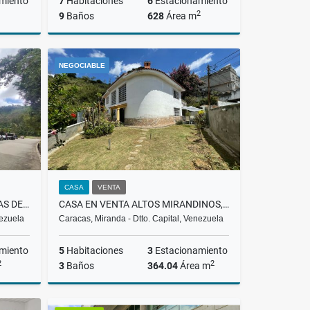
miento
7
Habitaciones
6
Estacionamiento
2
9
Baños
628
Área m
Venta
Venta
NEGOCIABLE
US$596,000
CASA
VENTA
ALQUILER APARTAMENTO LOMAS DE LA LAGUNITA, EL HATILLO, LMAW 002-25
CASA EN VENTA ALTOS MIRANDINOS, POTRERITO, 125.000 $
nezuela
Caracas, Miranda - Dtto. Capital, Venezuela
miento
5
Habitaciones
3
Estacionamiento
2
2
3
Baños
364.04
Área m
lquiler
Venta