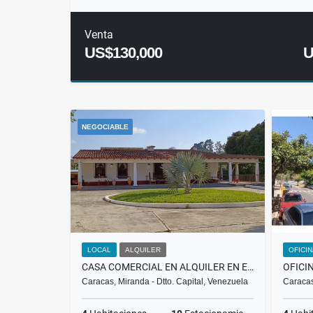
Venta
US$130,000
U
NEGOCIABLE
LOCAL
ALQUILER
OFICI
CASA COMERCIAL EN ALQUILER EN EL HATILLO SECTOR LA UNIÓN $2.800 RH
Caracas, Miranda - Dtto. Capital, Venezuela
Caracas