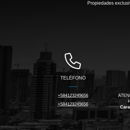
Propiedades exclusiv
TELÉFONO
+584123249656
ATEN
+584123249656
Carac