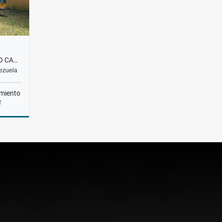
CASA | EN VENTA | ALTO HATILLO CALLE LA CIMA | BEZ-005-25
nezuela
miento
2
Venta