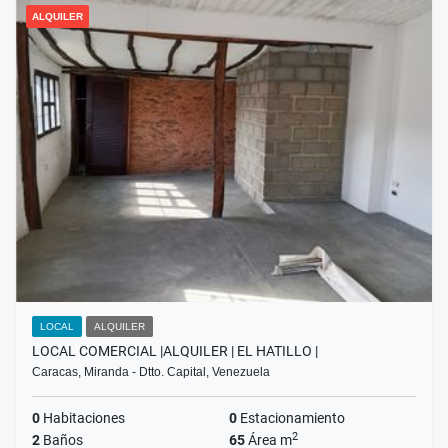
ALQUILER
LOCAL
ALQUILER
LOCAL COMERCIAL |ALQUILER | EL HATILLO |
Caracas, Miranda - Dtto. Capital, Venezuela
0
Habitaciones
0
Estacionamiento
2
2
Baños
65
Área m