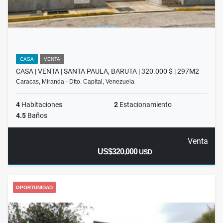
CASA
VENTA
CASA | VENTA | SANTA PAULA, BARUTA | 320.000 $ | 297M2
Caracas, Miranda - Dtto. Capital, Venezuela
4
Habitaciones
2
Estacionamiento
4.5
Baños
Venta
US$320,000
USD
OPORTUNIDAD