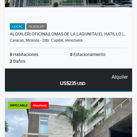
LOCAL
ALQUILER
ALQUILER| OFICINA|LOMAS DE LA LAGUNITA| EL HATILLO |…
Caracas, Miranda - Dtto. Capital, Venezuela
0
Habitaciones
0
Estacionamiento
2
Baños
Alquiler
US$235
USD
IMPECABLE
Alquilado