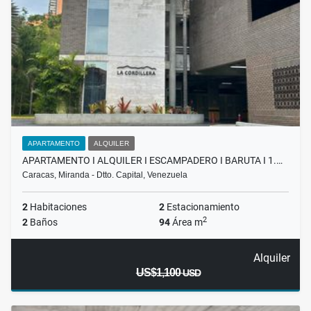
APARTAMENTO
ALQUILER
APARTAMENTO I ALQUILER I ESCAMPADERO I BARUTA I 1.…
Caracas, Miranda - Dtto. Capital, Venezuela
2
Habitaciones
2
Estacionamiento
2
2
Baños
94
Área m
Alquiler
US$1,100
USD