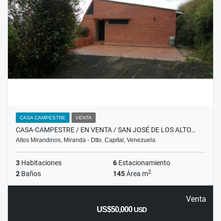
CASA CAMPESTRE
VENTA
CASA-CAMPESTRE / EN VENTA / SAN JOSÉ DE LOS ALTO…
Altos Mirandinos, Miranda - Dtto. Capital, Venezuela
3
Habitaciones
6
Estacionamiento
2
2
Baños
145
Área m
Venta
US$50,000
USD