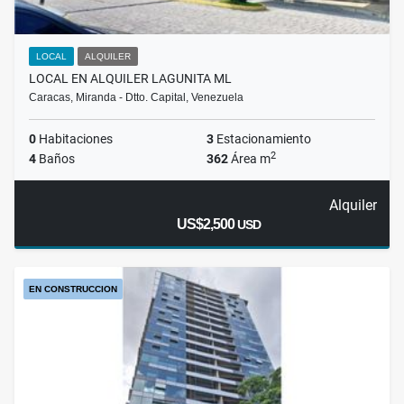
LOCAL
ALQUILER
LOCAL EN ALQUILER LAGUNITA ML
Caracas, Miranda - Dtto. Capital, Venezuela
0
Habitaciones
3
Estacionamiento
2
4
Baños
362
Área m
Alquiler
US$2,500
USD
EN CONSTRUCCION