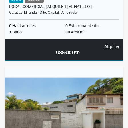
LOCAL COMERCIAL | ALQUILER | EL HATILLO |
Caracas, Miranda - Dtto. Capital, Venezuela
0
Habitaciones
0
Estacionamiento
2
1
Baño
30
Área m
Alquiler
US$600
USD