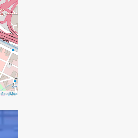
nStreetMap