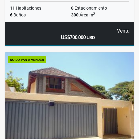
11
Habitaciones
8
Estacionamiento
2
6
Baños
300
Área m
Venta
US$700,000
USD
NO LO VAN A VENDER