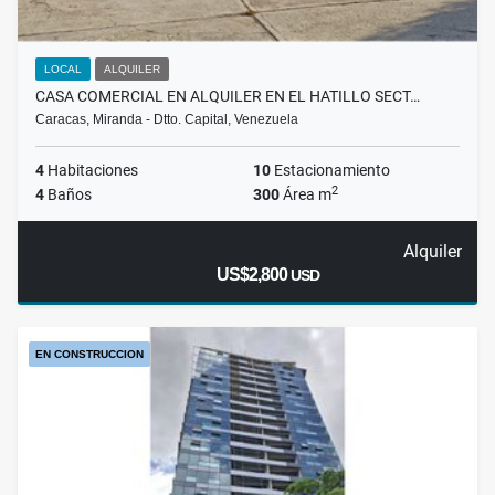
LOCAL
ALQUILER
CASA COMERCIAL EN ALQUILER EN EL HATILLO SECT…
Caracas, Miranda - Dtto. Capital, Venezuela
4
Habitaciones
10
Estacionamiento
2
4
Baños
300
Área m
Alquiler
US$2,800
USD
EN CONSTRUCCION