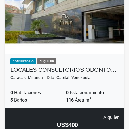
CONSULTORIO
ALQUILER
LOCALES CONSULTORIOS ODONTO…
Caracas, Miranda - Dtto. Capital, Venezuela
0
Habitaciones
0
Estacionamiento
2
3
Baños
116
Área m
Alquiler
US$400