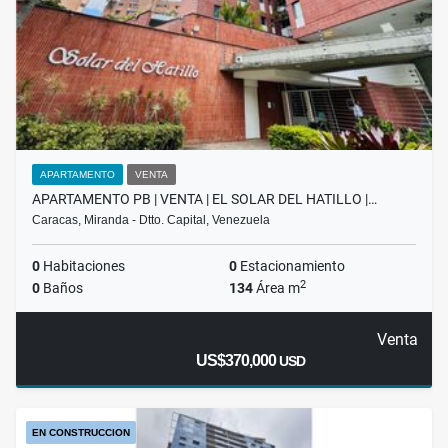
APARTAMENTO
VENTA
APARTAMENTO PB | VENTA | EL SOLAR DEL HATILLO |…
Caracas, Miranda - Dtto. Capital, Venezuela
0
Habitaciones
0
Estacionamiento
2
0
Baños
134
Área m
Venta
US$370,000
USD
EN CONSTRUCCION