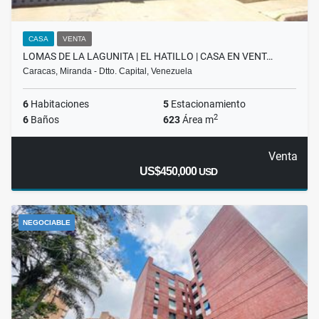
CASA
VENTA
LOMAS DE LA LAGUNITA | EL HATILLO | CASA EN VENT…
Caracas, Miranda - Dtto. Capital, Venezuela
6
Habitaciones
5
Estacionamiento
2
6
Baños
623
Área m
Venta
US$450,000
USD
NEGOCIABLE