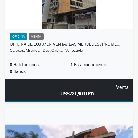
OFICINA
VENTA
OFICINA DE LUJO/EN VENTA/ LAS MERCEDES /PROME…
Caracas, Miranda - Dtto. Capital, Venezuela
0
Habitaciones
1
Estacionamiento
0
Baños
Venta
US$221,900
USD