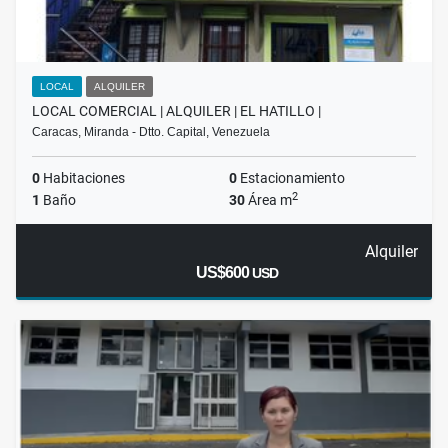
LOCAL
ALQUILER
LOCAL COMERCIAL | ALQUILER | EL HATILLO |
Caracas, Miranda - Dtto. Capital, Venezuela
0
Habitaciones
0
Estacionamiento
2
1
Baño
30
Área m
Alquiler
US$600
USD