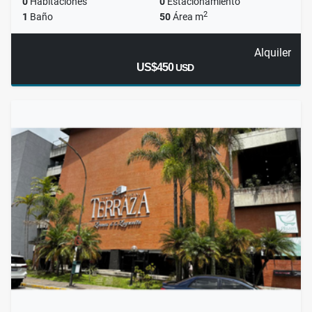
0
Habitaciones
0
Estacionamiento
2
1
Baño
50
Área m
Alquiler
US$450
USD