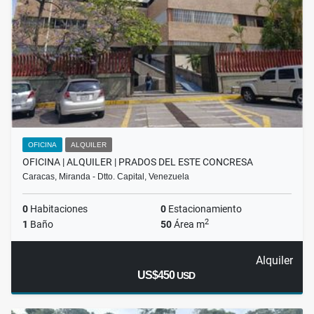
OFICINA
ALQUILER
OFICINA | ALQUILER | PRADOS DEL ESTE CONCRESA
Caracas, Miranda - Dtto. Capital, Venezuela
0
Habitaciones
0
Estacionamiento
2
1
Baño
50
Área m
Alquiler
US$450
USD