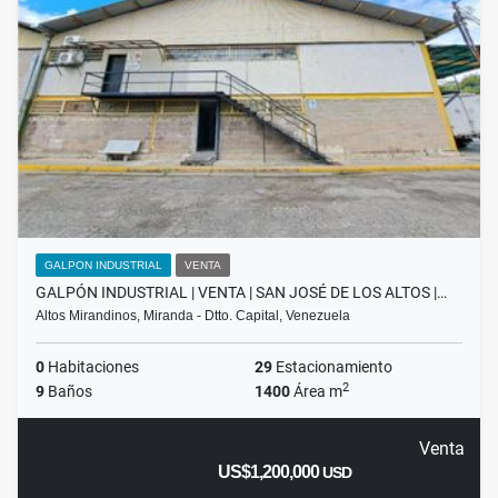
GALPON INDUSTRIAL
VENTA
GALPÓN INDUSTRIAL | VENTA | SAN JOSÉ DE LOS ALTOS |…
Altos Mirandinos, Miranda - Dtto. Capital, Venezuela
0
Habitaciones
29
Estacionamiento
2
9
Baños
1400
Área m
Venta
US$1,200,000
USD