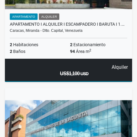
APARTAMENTO
ALQUILER
APARTAMENTO I ALQUILER I ESCAMPADERO I BARUTA I 1.…
Caracas, Miranda - Dtto. Capital, Venezuela
2
Habitaciones
2
Estacionamiento
2
2
Baños
94
Área m
Alquiler
US$1,100
USD