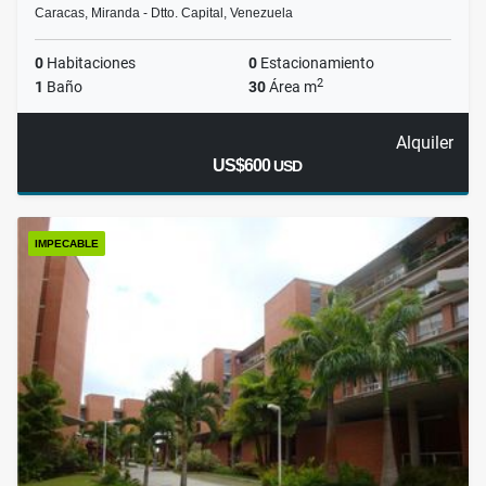
Caracas, Miranda - Dtto. Capital, Venezuela
0
Habitaciones
0
Estacionamiento
2
1
Baño
30
Área m
Alquiler
US$600
USD
IMPECABLE