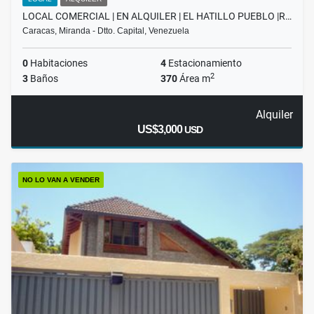
LOCAL COMERCIAL | EN ALQUILER | EL HATILLO PUEBLO |R…
Caracas, Miranda - Dtto. Capital, Venezuela
0
Habitaciones
4
Estacionamiento
2
3
Baños
370
Área m
Alquiler
US$3,000
USD
NO LO VAN A VENDER