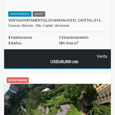
APARTAMENTO
VENTA
VENTA|APARTAMENTO|LOS NARANJOS EL CAFETAL| $14…
Caracas, Miranda - Dtto. Capital, Venezuela
3
Habitaciones
1
Estacionamiento
2
3
Baños
101
Área m
Venta
US$145,000
USD
OPORTUNIDAD