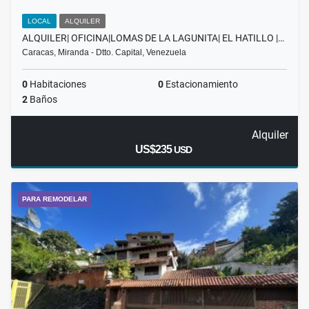
LOCAL
ALQUILER
ALQUILER| OFICINA|LOMAS DE LA LAGUNITA| EL HATILLO |…
Caracas, Miranda - Dtto. Capital, Venezuela
0
Habitaciones
0
Estacionamiento
2
Baños
Alquiler
US$235
USD
PARA REMODELAR