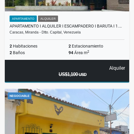
APARTAMENTO
ALQUILER
APARTAMENTO I ALQUILER I ESCAMPADERO I BARUTA I 1.…
Caracas, Miranda - Dtto. Capital, Venezuela
2
Habitaciones
2
Estacionamiento
2
2
Baños
94
Área m
Alquiler
US$1,100
USD
NEGOCIABLE