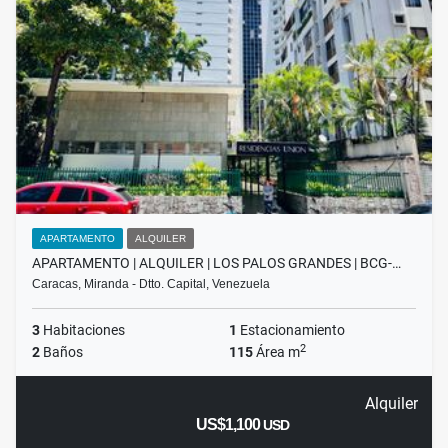
APARTAMENTO
ALQUILER
APARTAMENTO | ALQUILER | LOS PALOS GRANDES | BCG-…
Caracas, Miranda - Dtto. Capital, Venezuela
3
Habitaciones
1
Estacionamiento
2
2
Baños
115
Área m
Alquiler
US$1,100
USD