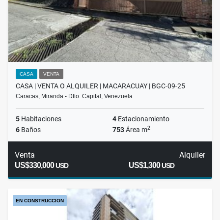
CASA
VENTA
CASA | VENTA O ALQUILER | MACARACUAY | BGC-09-25
Caracas, Miranda - Dtto. Capital, Venezuela
5
Habitaciones
4
Estacionamiento
2
6
Baños
753
Área m
Venta
Alquiler
US$330,000
US$1,300
USD
USD
EN CONSTRUCCION