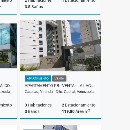
miento
2
Habitaciones
1
Estacionamiento
2
3.5
Baños
Venta
Venta
US$501,885
APARTAMENTO
VENTA
ALQUILER, OFICINA, ECONOMICA, COWORKING| EL HATILLO, LA LAGUNITA, 200$
APARTAMENTO PB - VENTA - LA LAGUNITA - LOMS
nezuela
Caracas, Miranda - Dtto. Capital, Venezuela
miento
3
Habitaciones
2
Estacionamiento
2
3
Baños
119.80
Área m
lquiler
Venta