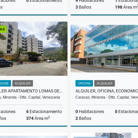
taciones
0
Estacionamiento
4
Habitaciones
1
Estaciona
s
3
Baños
198
Área m
Alquiler
BLE
US$235
US$200,000
OUSE
ALQUILER
OFICINA
ALQUILER
ALQUILER APARTAMENTO LOMAS DE LA LAGUNITA, EL HATILLO, LMAW 002-25
, Miranda - Dtto. Capital, Venezuela
Caracas, Miranda - Dtto. Capital, Ve
taciones
6
Estacionamiento
0
Habitaciones
0
Estaciona
2
ños
374
Área m
2
Baños
Alquiler
A