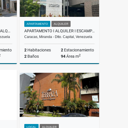
APARTAMENTO
ALQUILER
LOCALES CASA COMERCIAL EN ALQUILER EN EL HATILLO RH
APARTAMENTO I ALQUILER I ESCAMPADERO I BARUTA I 1.100 I CP
nezuela
Caracas, Miranda - Dtto. Capital, Venezuela
miento
2
Habitaciones
2
Estacionamiento
2
2
2
Baños
94
Área m
lquiler
Alquiler
US$1,100
LOCAL
ALQUILER