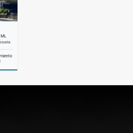
 ML
nezuela
miento
2
lquiler