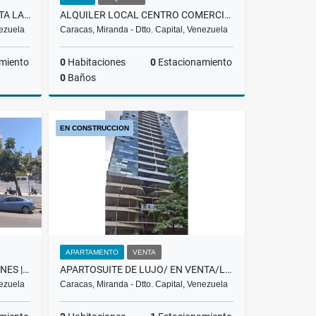
APARTOSUITE DE LUJO/EN VENTA LAS MERCEDES/POMENADE/ T9 / PP
ALQUILER LOCAL CENTRO COMERCIAL TERRAZAS , LA LAGUNITA
nezuela
Caracas, Miranda - Dtto. Capital, Venezuela
miento
0
Habitaciones
0
Estacionamiento
0
Baños
Venta
Alquiler
EN CONSTRUCCION
US$350
APARTAMENTO
VENTA
OFICINA | EN VENTA | LOS SAMANES | | 200.000$ | CC LOS SAMANES BAA
APARTOSUITE DE LUJO/ EN VENTA/LAS MERCEDES/PROMENADE / T1 / PP
nezuela
Caracas, Miranda - Dtto. Capital, Venezuela