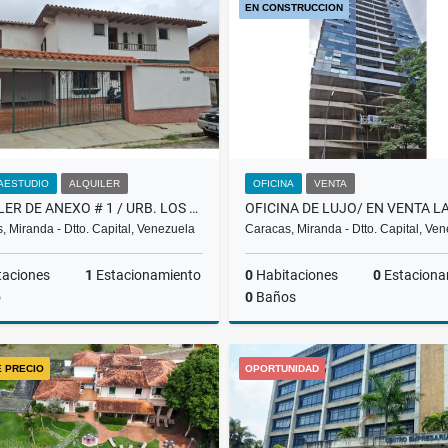
EN CONSTRUCCION
US$2,000
US$200
AESTUDIO
ALQUILER
OFICINA
VENTA
ALQUILER DE ANEXO # 1 / URB. LOS NARANJOS / EL HATILLO / PP
, Miranda - Dtto. Capital, Venezuela
Caracas, Miranda - Dtto. Capital, Ve
taciones
1
Estacionamiento
0
Habitaciones
0
Estaciona
o
0
Baños
Alquiler
E PRECIO
OPORTUNIDAD
US$350
US$221,900