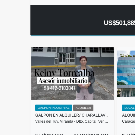
US$501,88
GALPON INDUSTRIAL
ALQUILER
LOCAL
GALPON EN ALQUILER/ CHARALLAVE/MUNICIPIO URDANETA Y CRISTOBAL ROJAS
Valles del Tuy, Miranda - Dtto. Capital, Ven…
Caracas