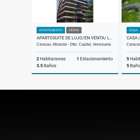
APARTAMENTO
VENTA
CASA
APARTOSUITE DE LUJO/EN VENTA/ LAS MERCEDES /PROMENADE/ T-2 / SL
Caracas, Miranda - Dtto. Capital, Venezuela
Caracas
2
Habitaciones
1
Estacionamiento
5
Habi
3.5
Baños
5
Baño
Venta
US$553,720