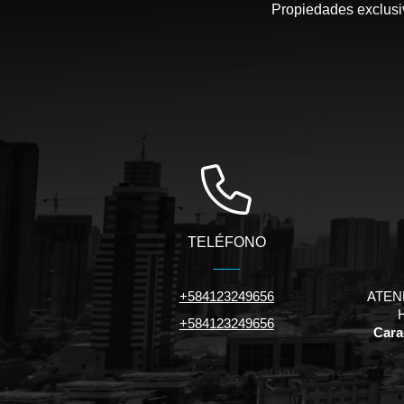
Propiedades exclusiv
TELÉFONO
+584123249656
ATEN
+584123249656
Carac