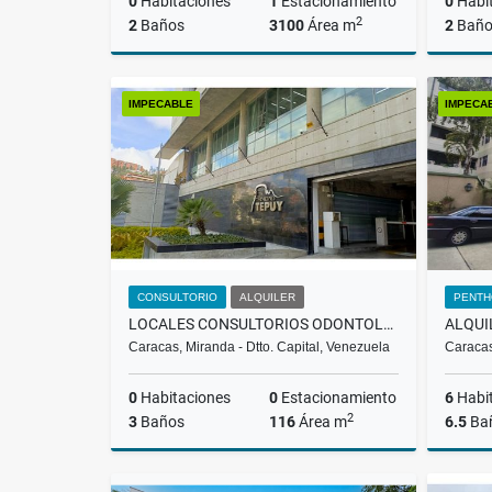
0
Habitaciones
1
Estacionamiento
0
Habi
2
2
Baños
3100
Área m
2
Baño
Alquiler
IMPECABLE
IMPECA
US$6,200
CONSULTORIO
ALQUILER
PENTH
LOCALES CONSULTORIOS ODONTOLOGICOS EN ALQUILER LA TRINIDAD/CCS RH
Caracas, Miranda - Dtto. Capital, Venezuela
Caracas
0
Habitaciones
0
Estacionamiento
6
Habi
2
3
Baños
116
Área m
6.5
Ba
Alquiler