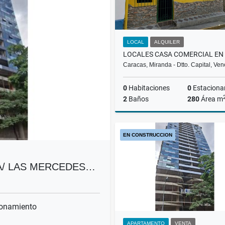
LOCAL
ALQUILER
Caracas, Miranda - Dtto. Capital, Ve
0
Habitaciones
0
Estaciona
2
Baños
280
Área m
A
EN CONSTRUCCION
US$1,000
A/ LAS MERCEDES…
onamiento
APARTAMENTO
VENTA