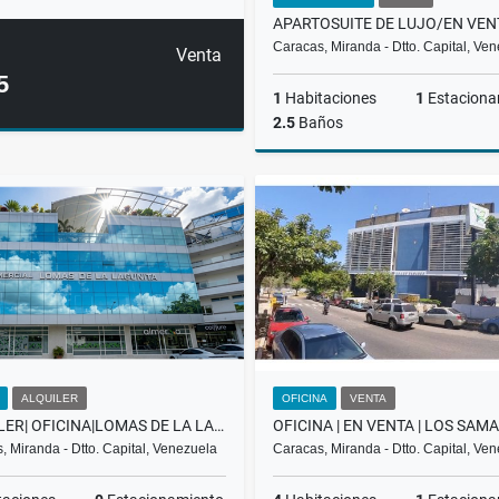
Caracas, Miranda - Dtto. Capital, Ve
Venta
5
1
Habitaciones
1
Estaciona
2.5
Baños
US$362,420
ALQUILER
OFICINA
VENTA
ALQUILER| OFICINA|LOMAS DE LA LAGUNITA| EL HATILLO |LA LAGUNITA
, Miranda - Dtto. Capital, Venezuela
Caracas, Miranda - Dtto. Capital, Ve