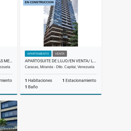
EN CONSTRUCCION
US$232,790
APARTAMENTO
VENTA
OFICINA DE LUJO/ EN VENTA LAS MERCEDES/TORRE PROMENADE-T-2 / PP
APARTOSUITE DE LUJO/EN VENTA/ LAS MERCEDES /PROMENADE/ T-3 / SL
nezuela
Caracas, Miranda - Dtto. Capital, Venezuela
miento
1
Habitaciones
1
Estacionamiento
1
Baño
Venta
Venta
US$319,160