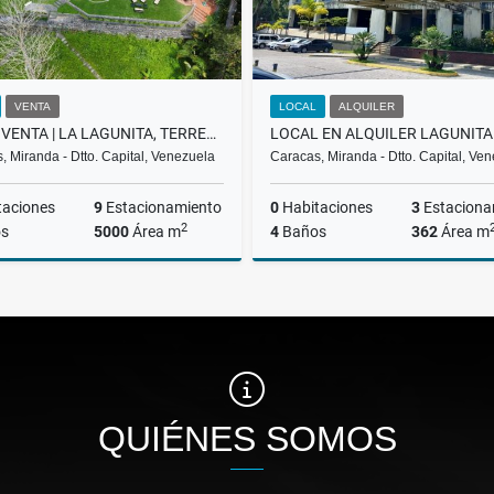
VENTA
LOCAL
ALQUILER
CASA | VENTA | LA LAGUNITA, TERRENO 5.000 MTS 2 PARCELAS | BGC-014-25
LOCAL EN ALQUILER LAGUNITA
, Miranda - Dtto. Capital, Venezuela
Caracas, Miranda - Dtto. Capital, Ve
taciones
9
Estacionamiento
0
Habitaciones
3
Estaciona
2
s
5000
Área m
4
Baños
362
Área m
Venta
A
US$680,000
US$2,500
QUIÉNES SOMOS