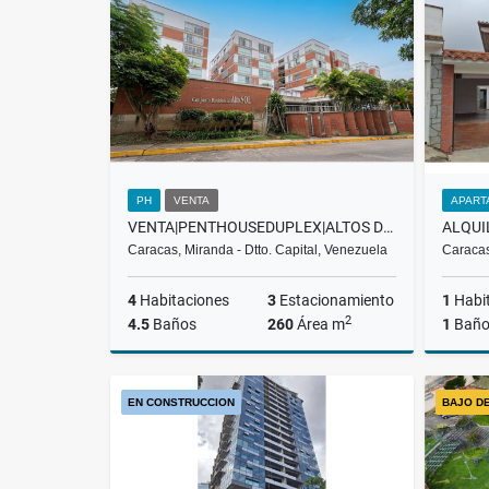
US$400
PH
VENTA
APART
VENTA|PENTHOUSEDUPLEX|ALTOS DE VLLANUEVA|EL HATILLO $ 260.000
Caracas, Miranda - Dtto. Capital, Venezuela
Caracas
4
Habitaciones
3
Estacionamiento
1
Habi
2
4.5
Baños
260
Área m
1
Bañ
Venta
EN CONSTRUCCION
BAJO D
US$260,000