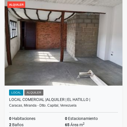
ALQUILER
LOCAL
ALQUILER
LOCAL COMERCIAL |ALQUILER | EL HATILLO |
Caracas, Miranda - Dtto. Capital, Venezuela
0
Habitaciones
0
Estacionamiento
2
2
Baños
65
Área m