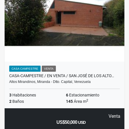
CASA CAMPESTRE
VENTA
CASA-CAMPESTRE / EN VENTA / SAN JOSÉ DE LOS ALTO…
Altos Mirandinos, Miranda - Dtto. Capital, Venezuela
3
Habitaciones
6
Estacionamiento
2
2
Baños
145
Área m
Venta
US$50,000
USD