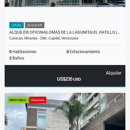
LOCAL
ALQUILER
ALQUILER| OFICINA|LOMAS DE LA LAGUNITA| EL HATILLO |…
Caracas, Miranda - Dtto. Capital, Venezuela
0
Habitaciones
0
Estacionamiento
2
Baños
Alquiler
US$235
USD
IMPECABLE
Alquilado