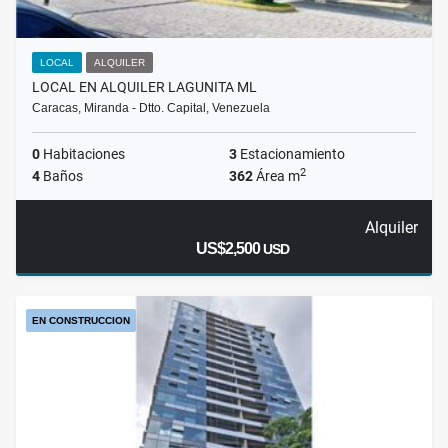
LOCAL
ALQUILER
LOCAL EN ALQUILER LAGUNITA ML
Caracas, Miranda - Dtto. Capital, Venezuela
0
Habitaciones
3
Estacionamiento
2
4
Baños
362
Área m
Alquiler
US$2,500
USD
EN CONSTRUCCION