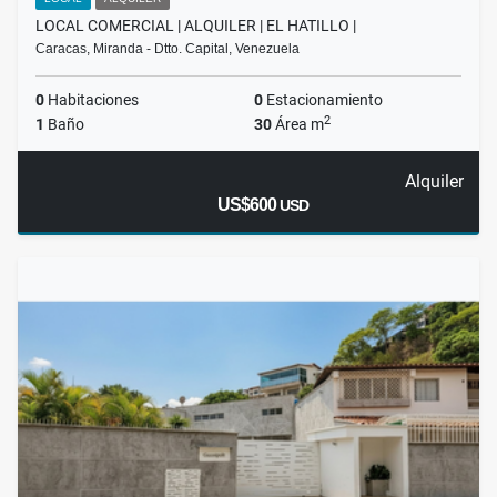
LOCAL COMERCIAL | ALQUILER | EL HATILLO |
Caracas, Miranda - Dtto. Capital, Venezuela
0
Habitaciones
0
Estacionamiento
2
1
Baño
30
Área m
Alquiler
US$600
USD