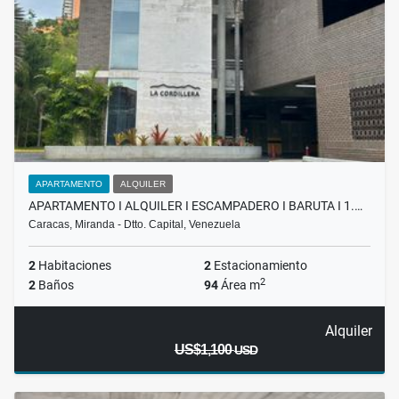
APARTAMENTO
ALQUILER
APARTAMENTO I ALQUILER I ESCAMPADERO I BARUTA I 1.…
Caracas, Miranda - Dtto. Capital, Venezuela
2
Habitaciones
2
Estacionamiento
2
2
Baños
94
Área m
Alquiler
US$1,100
USD