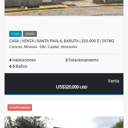
CASA
VENTA
CASA | VENTA | SANTA PAULA, BARUTA | 320.000 $ | 297M2
Caracas, Miranda - Dtto. Capital, Venezuela
4
Habitaciones
2
Estacionamiento
4.5
Baños
Venta
US$320,000
USD
OPORTUNIDAD