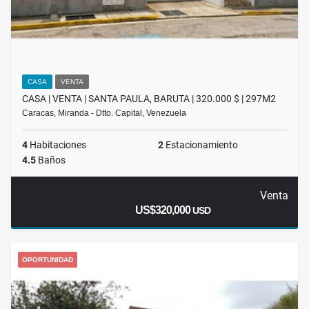
CASA
VENTA
CASA | VENTA | SANTA PAULA, BARUTA | 320.000 $ | 297M2
Caracas, Miranda - Dtto. Capital, Venezuela
4
Habitaciones
2
Estacionamiento
4.5
Baños
Venta
US$320,000
USD
OPORTUNIDAD