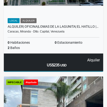
LOCAL
ALQUILER
ALQUILER| OFICINA|LOMAS DE LA LAGUNITA| EL HATILLO |…
Caracas, Miranda - Dtto. Capital, Venezuela
0
Habitaciones
0
Estacionamiento
2
Baños
Alquiler
US$235
USD
IMPECABLE
Alquilado