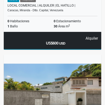
LOCAL COMERCIAL | ALQUILER | EL HATILLO |
Caracas, Miranda - Dtto. Capital, Venezuela
0
Habitaciones
0
Estacionamiento
2
1
Baño
30
Área m
Alquiler
US$600
USD