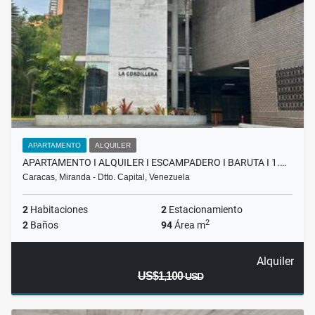
APARTAMENTO
ALQUILER
APARTAMENTO I ALQUILER I ESCAMPADERO I BARUTA I 1.…
Caracas, Miranda - Dtto. Capital, Venezuela
2
Habitaciones
2
Estacionamiento
2
2
Baños
94
Área m
Alquiler
US$1,100
USD