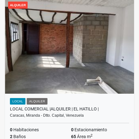
ALQUILER
LOCAL
ALQUILER
LOCAL COMERCIAL |ALQUILER | EL HATILLO |
Caracas, Miranda - Dtto. Capital, Venezuela
0
Habitaciones
0
Estacionamiento
2
2
Baños
65
Área m