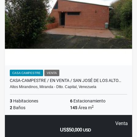
CASA CAMPESTRE
VENTA
CASA-CAMPESTRE / EN VENTA / SAN JOSÉ DE LOS ALTO…
Altos Mirandinos, Miranda - Dtto. Capital, Venezuela
3
Habitaciones
6
Estacionamiento
2
2
Baños
145
Área m
Venta
US$50,000
USD