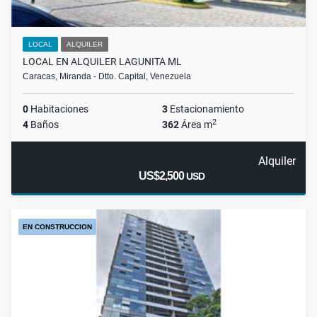
LOCAL
ALQUILER
LOCAL EN ALQUILER LAGUNITA ML
Caracas, Miranda - Dtto. Capital, Venezuela
0
Habitaciones
3
Estacionamiento
2
4
Baños
362
Área m
Alquiler
US$2,500
USD
EN CONSTRUCCION