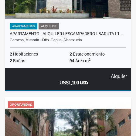
APARTAMENTO
ALQUILER
APARTAMENTO I ALQUILER I ESCAMPADERO I BARUTA I 1.…
Caracas, Miranda - Dtto. Capital, Venezuela
2
Habitaciones
2
Estacionamiento
2
2
Baños
94
Área m
Alquiler
US$1,100
USD
OPORTUNIDAD