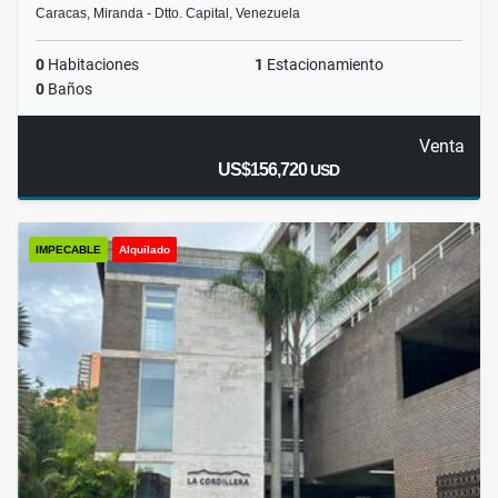
Caracas, Miranda - Dtto. Capital, Venezuela
0
Habitaciones
1
Estacionamiento
0
Baños
Venta
US$156,720
USD
IMPECABLE
Alquilado