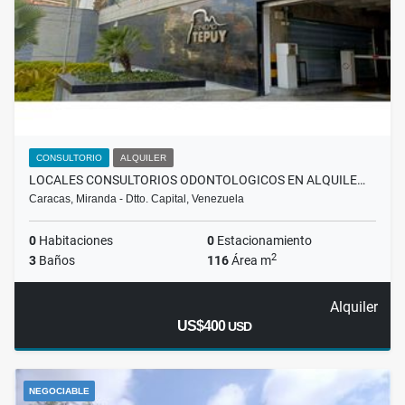
CONSULTORIO
ALQUILER
LOCALES CONSULTORIOS ODONTOLOGICOS EN ALQUILE…
Caracas, Miranda - Dtto. Capital, Venezuela
0
Habitaciones
0
Estacionamiento
2
3
Baños
116
Área m
Alquiler
US$400
USD
NEGOCIABLE