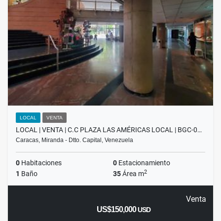
LOCAL
VENTA
LOCAL | VENTA | C.C PLAZA LAS AMÉRICAS LOCAL | BGC-0…
Caracas, Miranda - Dtto. Capital, Venezuela
0
Habitaciones
0
Estacionamiento
2
1
Baño
35
Área m
Venta
US$150,000
USD