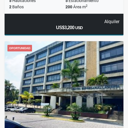
5
Habitaciones
5
Estacionamiento
2
2
Baños
200
Área m
Alquiler
US$3,200
USD
OPORTUNIDAD