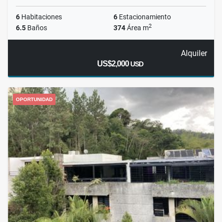
6
Habitaciones
6
Estacionamiento
2
6.5
Baños
374
Área m
Alquiler
US$2,000
USD
OPORTUNIDAD