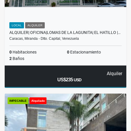
LOCAL
ALQUILER
ALQUILER| OFICINA|LOMAS DE LA LAGUNITA| EL HATILLO |…
Caracas, Miranda - Dtto. Capital, Venezuela
0
Habitaciones
0
Estacionamiento
2
Baños
Alquiler
US$235
USD
IMPECABLE
Alquilado