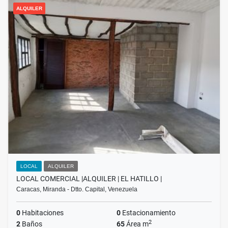
ALQUILER
LOCAL
ALQUILER
LOCAL COMERCIAL |ALQUILER | EL HATILLO |
Caracas, Miranda - Dtto. Capital, Venezuela
0
Habitaciones
0
Estacionamiento
2
2
Baños
65
Área m