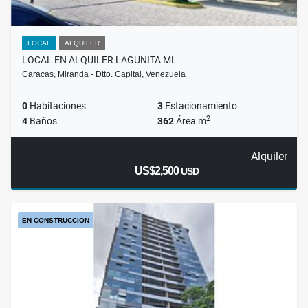
LOCAL
ALQUILER
LOCAL EN ALQUILER LAGUNITA ML
Caracas, Miranda - Dtto. Capital, Venezuela
0
Habitaciones
3
Estacionamiento
2
4
Baños
362
Área m
Alquiler
US$2,500
USD
EN CONSTRUCCION