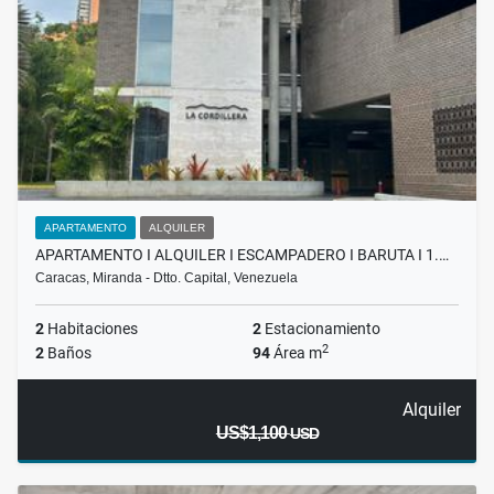
APARTAMENTO
ALQUILER
APARTAMENTO I ALQUILER I ESCAMPADERO I BARUTA I 1.…
Caracas, Miranda - Dtto. Capital, Venezuela
2
Habitaciones
2
Estacionamiento
2
2
Baños
94
Área m
Alquiler
US$1,100
USD