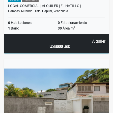
LOCAL COMERCIAL | ALQUILER | EL HATILLO |
Caracas, Miranda - Dtto. Capital, Venezuela
0
Habitaciones
0
Estacionamiento
2
1
Baño
30
Área m
Alquiler
US$600
USD