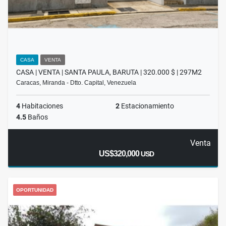
CASA
VENTA
CASA | VENTA | SANTA PAULA, BARUTA | 320.000 $ | 297M2
Caracas, Miranda - Dtto. Capital, Venezuela
4
Habitaciones
2
Estacionamiento
4.5
Baños
Venta
US$320,000
USD
OPORTUNIDAD