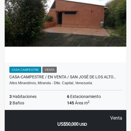
CASA CAMPESTRE
VENTA
CASA-CAMPESTRE / EN VENTA / SAN JOSÉ DE LOS ALTO…
Altos Mirandinos, Miranda - Dtto. Capital, Venezuela
3
Habitaciones
6
Estacionamiento
2
2
Baños
145
Área m
Venta
US$50,000
USD