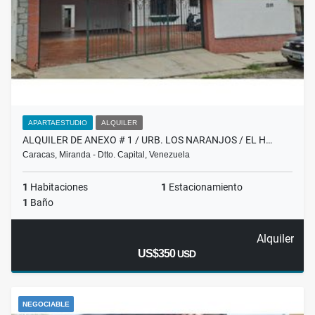
APARTAESTUDIO
ALQUILER
ALQUILER DE ANEXO # 1 / URB. LOS NARANJOS / EL H…
Caracas, Miranda - Dtto. Capital, Venezuela
1
Habitaciones
1
Estacionamiento
1
Baño
Alquiler
US$350
USD
NEGOCIABLE