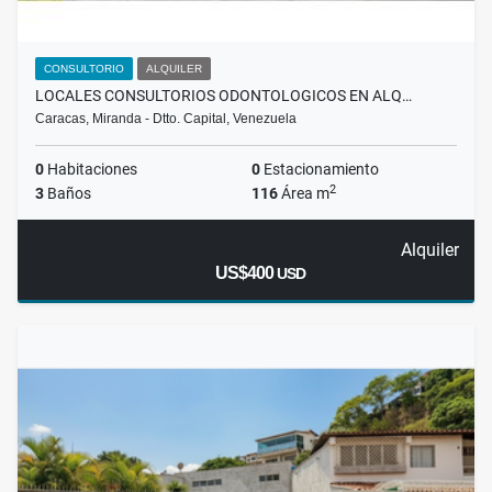
CONSULTORIO
ALQUILER
LOCALES CONSULTORIOS ODONTOLOGICOS EN ALQ…
Caracas, Miranda - Dtto. Capital, Venezuela
0
Habitaciones
0
Estacionamiento
2
3
Baños
116
Área m
Alquiler
US$400
USD