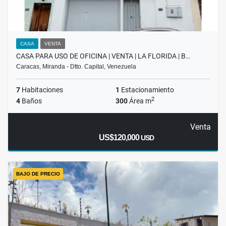
CASA
VENTA
CASA PARA USO DE OFICINA | VENTA | LA FLORIDA | B…
Caracas, Miranda - Dtto. Capital, Venezuela
7
Habitaciones
1
Estacionamiento
2
4
Baños
300
Área m
Venta
US$120,000
USD
BAJO DE PRECIO