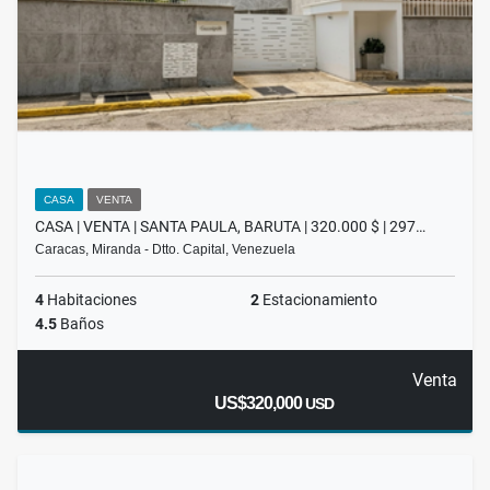
CASA
VENTA
CASA | VENTA | SANTA PAULA, BARUTA | 320.000 $ | 297…
Caracas, Miranda - Dtto. Capital, Venezuela
4
Habitaciones
2
Estacionamiento
4.5
Baños
Venta
US$320,000
USD