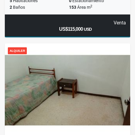
5
Habitaciones
0
Estacionamiento
2
2
Baños
153
Área m
Venta
US$115,000
USD
ALQUILER