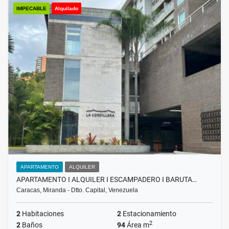
IMPECABLE
Alquilado
APARTAMENTO
ALQUILER
APARTAMENTO I ALQUILER I ESCAMPADERO I BARUTA…
Caracas, Miranda - Dtto. Capital, Venezuela
2
Habitaciones
2
Estacionamiento
2
2
Baños
94
Área m