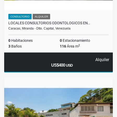
CONSULTORIO
ALQUILER
LOCALES CONSULTORIOS ODONTOLOGICOS EN…
Caracas, Miranda - Dtto. Capital, Venezuela
0
Habitaciones
0
Estacionamiento
2
3
Baños
116
Área m
Alquiler
US$400
USD