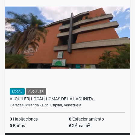
LOCAL
ALQUILER
ALQUILER| LOCAL| LOMAS DE LA LAGUNITA…
Caracas, Miranda - Dtto. Capital, Venezuela
3
Habitaciones
0
Estacionamiento
2
0
Baños
62
Área m