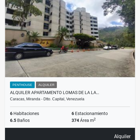
PENTHOUSE
ALQUILER
ALQUILER APARTAMENTO LOMAS DE LA LA…
Caracas, Miranda - Dtto. Capital, Venezuela
6
Habitaciones
6
Estacionamiento
2
6.5
Baños
374
Área m
Alquiler