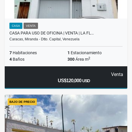
CASA
VENTA
CASA PARA USO DE OFICINA | VENTA | LA FL…
Caracas, Miranda - Dtto. Capital, Venezuela
7
Habitaciones
1
Estacionamiento
2
4
Baños
300
Área m
Venta
US$120,000
USD
BAJO DE PRECIO