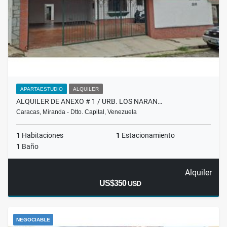
APARTAESTUDIO
ALQUILER
ALQUILER DE ANEXO # 1 / URB. LOS NARAN…
Caracas, Miranda - Dtto. Capital, Venezuela
1
Habitaciones
1
Estacionamiento
1
Baño
Alquiler
US$350
USD
NEGOCIABLE