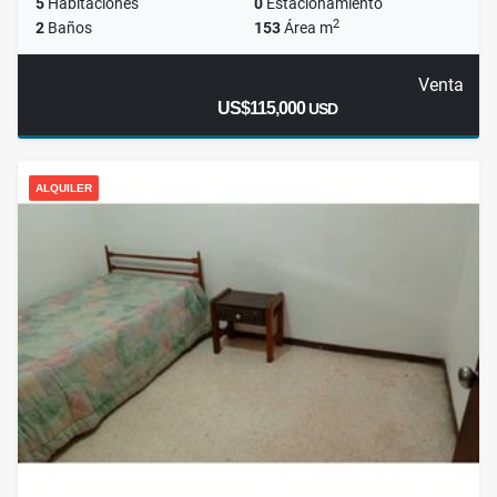
5
Habitaciones
0
Estacionamiento
2
2
Baños
153
Área m
Venta
US$115,000
USD
ALQUILER