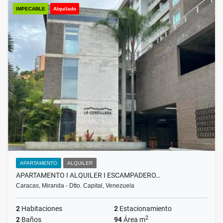
IMPECABLE
Alquilado
APARTAMENTO
ALQUILER
APARTAMENTO I ALQUILER I ESCAMPADERO…
Caracas, Miranda - Dtto. Capital, Venezuela
2
Habitaciones
2
Estacionamiento
2
2
Baños
94
Área m