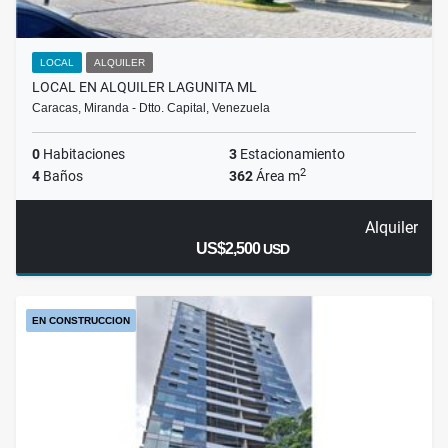
LOCAL
ALQUILER
LOCAL EN ALQUILER LAGUNITA ML
Caracas, Miranda - Dtto. Capital, Venezuela
0
Habitaciones
3
Estacionamiento
2
4
Baños
362
Área m
Alquiler
US$2,500
USD
EN CONSTRUCCION