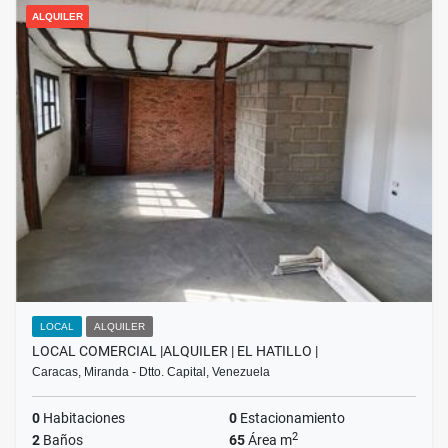
ALQUILER
LOCAL
ALQUILER
LOCAL COMERCIAL |ALQUILER | EL HATILLO |
Caracas, Miranda - Dtto. Capital, Venezuela
0
Habitaciones
0
Estacionamiento
2
2
Baños
65
Área m