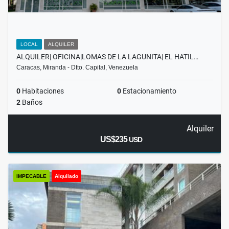
LOCAL
ALQUILER
ALQUILER| OFICINA|LOMAS DE LA LAGUNITA| EL HATIL…
Caracas, Miranda - Dtto. Capital, Venezuela
0
Habitaciones
0
Estacionamiento
2
Baños
Alquiler
US$235
USD
IMPECABLE
Alquilado