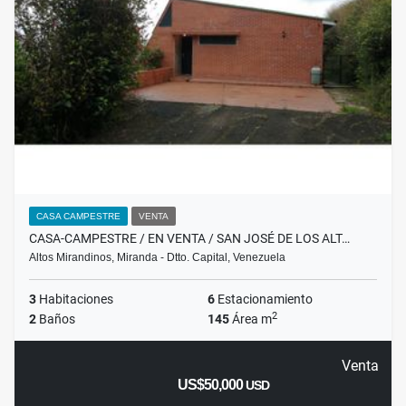
CASA CAMPESTRE
VENTA
CASA-CAMPESTRE / EN VENTA / SAN JOSÉ DE LOS ALT…
Altos Mirandinos, Miranda - Dtto. Capital, Venezuela
3
Habitaciones
6
Estacionamiento
2
2
Baños
145
Área m
Venta
US$50,000
USD