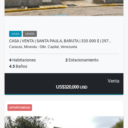
CASA
VENTA
CASA | VENTA | SANTA PAULA, BARUTA | 320.000 $ | 297…
Caracas, Miranda - Dtto. Capital, Venezuela
4
Habitaciones
2
Estacionamiento
4.5
Baños
Venta
US$320,000
USD
OPORTUNIDAD