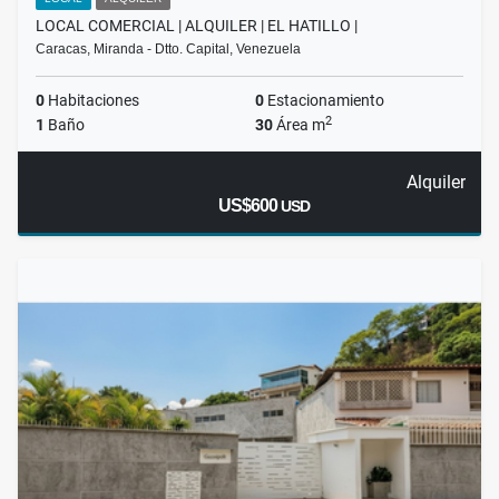
LOCAL COMERCIAL | ALQUILER | EL HATILLO |
Caracas, Miranda - Dtto. Capital, Venezuela
0
Habitaciones
0
Estacionamiento
2
1
Baño
30
Área m
Alquiler
US$600
USD