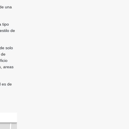
 de una
 tipo
estilo de
de solo
 de
ficio
s, areas
l es de