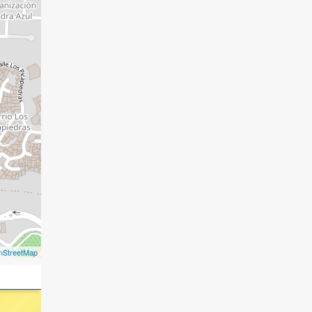
nStreetMap