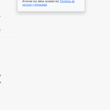
Al enviar tus datos aceptas los
Términos de
servicio y privacidad
o
s
o
s