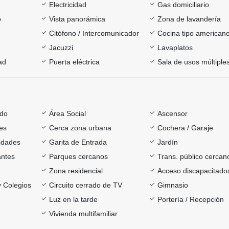
Electricidad
Gas domiciliario
o
Vista panorámica
Zona de lavandería
Citófono / Intercomunicador
Cocina tipo american
Jacuzzi
Lavaplatos
ad
Puerta eléctrica
Sala de usos múltiple
ado
Área Social
Ascensor
es
Cerca zona urbana
Cochera / Garaje
sidades
Garita de Entrada
Jardín
antes
Parques cercanos
Trans. público cercan
Zona residencial
Acceso discapacitado
y Colegios
Circuito cerrado de TV
Gimnasio
Luz en la tarde
Portería / Recepción
Vivienda multifamiliar