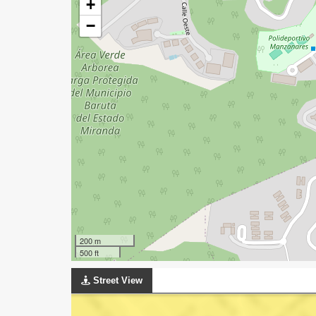
+
−
200 m
500 ft
Street View