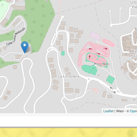
Leaflet
| Wasi - ©
Ope