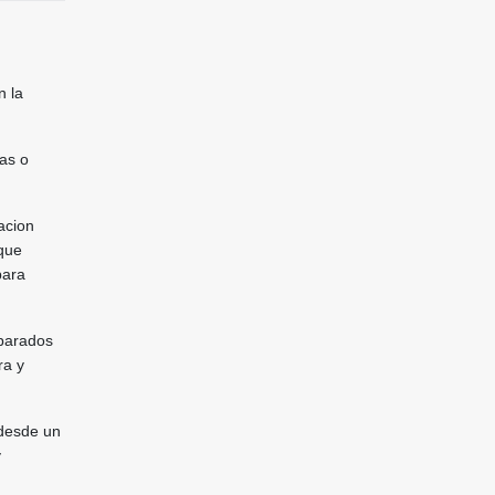
n la
as o
acion
 que
para
eparados
ra y
 desde un
y