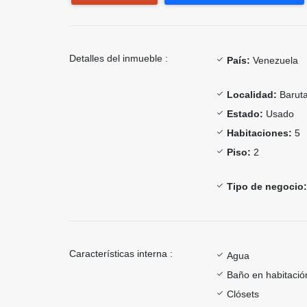
Detalles del inmueble :
País:
Venezuela
Localidad:
Barut
Estado:
Usado
Habitaciones:
5
Piso:
2
Tipo de negocio:
Características interna :
Agua
Baño en habitación
Clósets