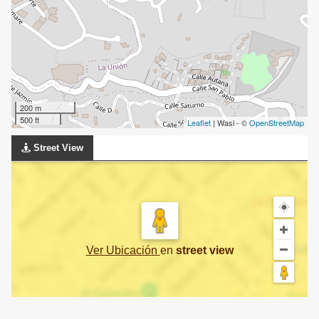
200 m
500 ft
Leaflet
| Wasi - ©
OpenStreetMap
Street View
Ver Ubicación
en
street view