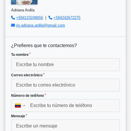
Adriana Ardila
+584123249656
|
+584242672275
riv.adriana.ardila@gmail.com
¿Prefieres que te contactemos?
*
Tu nombre
*
Correo electrónico
*
Número de teléfono
▼
*
Mensaje