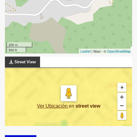
200 m
500 ft
Leaflet
| Wasi - ©
OpenStreetMap
Street View
Ver Ubicación
en
street view