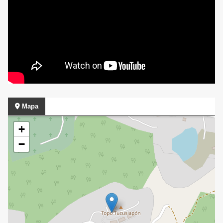
Mapa
+
−