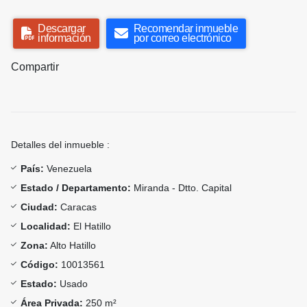
Descargar
Recomendar inmueble
información
por correo electrónico
Compartir
Detalles del inmueble :
País:
Venezuela
Estado / Departamento:
Miranda - Dtto. Capital
Ciudad:
Caracas
Localidad:
El Hatillo
Zona:
Alto Hatillo
Código:
10013561
Estado:
Usado
Área Privada:
250 m²