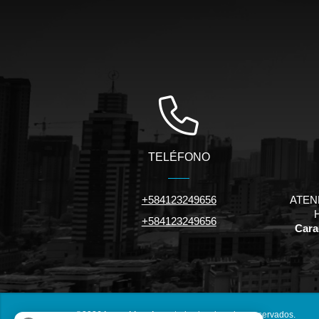
TELÉFONO
+584123249656
ATEN
+584123249656
Carac
©2026
inmuebles.riv.ve
, todos los derechos reservados.