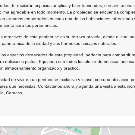
piedad, te recibirán espacios amplios y bien iluminados, con aire acond
n clima agradable en todo momento. La propiedad se encuentra compl
on armarios empotrados en cada una de las habitaciones, ofreciendo s
miento para tus pertenencias.
es atractivos de este penthouse es su terraza privada, desde el cual p
ta panorámica de la ciudad y sus hermosos paisajes naturales.
 los espacios destacados de esta propiedad, perfecta para compartir m
ra deliciosos platos. Equipada con todos los electrodomésticos necesar
n almacenamiento organizado y práctico.
nidad de vivir en un penthouse exclusivo y lujoso, con una ubicación pr
des que necesitas. Contáctanos ahora y agenda una visita a esta incr
llo, Caracas.