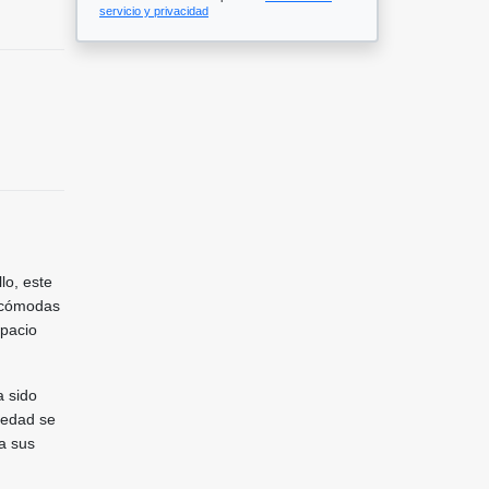
servicio y privacidad
lo, este
5 cómodas
spacio
a sido
iedad se
ra sus