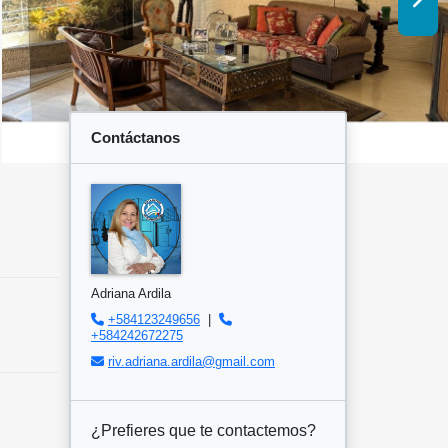
Contáctanos
Adriana Ardila
+584123249656
|
+584242672275
riv.adriana.ardila@gmail.com
¿Prefieres que te contactemos?