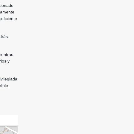
icionado
etamente
uficiente
odrás
ientras
ios y
ivilegiada
eíble