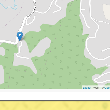
Leaflet
| Wasi - ©
Ope