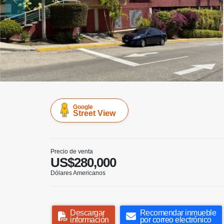
Google
Street View
Precio de venta
US$280,000
Dólares Americanos
Descargar
Recomendar inmueble
información
por correo electrónico