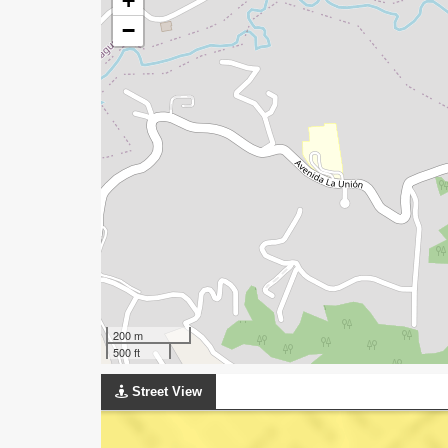
+
−
200 m
500 ft
Street View