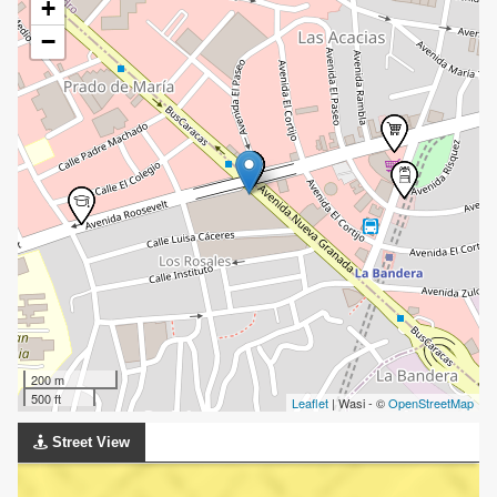
+
−
200 m
500 ft
Leaflet
| Wasi - ©
OpenStreetMap
Street View