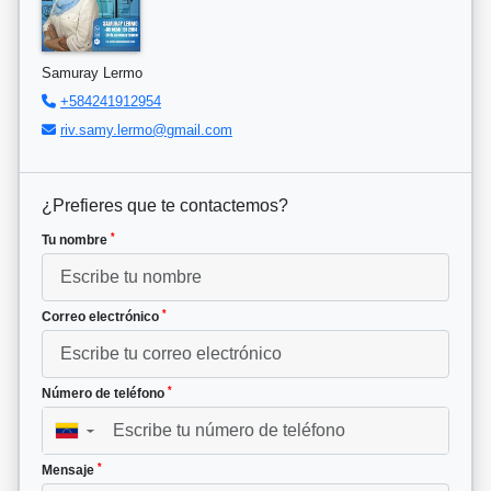
Samuray Lermo
+584241912954
riv.samy.lermo@gmail.com
¿Prefieres que te contactemos?
*
Tu nombre
*
Correo electrónico
*
Número de teléfono
▼
*
Mensaje