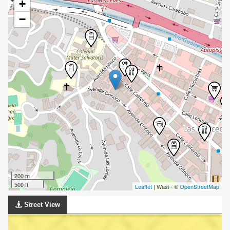
+
−
200 m
500 ft
Leaflet
| Wasi - ©
OpenStreetMap
Street View