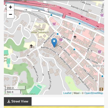
+
−
200 m
500 ft
Leaflet
| Wasi - ©
OpenStreetMap
Street View