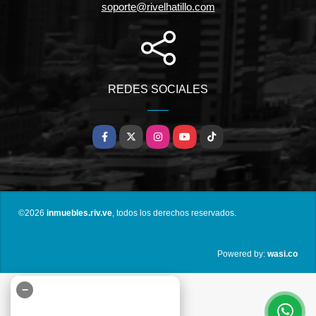
soporte@rivelhatillo.com
REDES SOCIALES
Facebook
X
Instagram
YouTube
TikTok
©2026
inmuebles.riv.ve
, todos los derechos reservados.
wasi.co
Powered by:
−