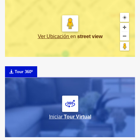
Ver Ubicación
en
street view
Tour 360º
Iniciar
Tour Virtual