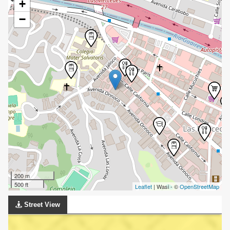
+
−
200 m
500 ft
Leaflet
| Wasi - ©
OpenStreetMap
Street View