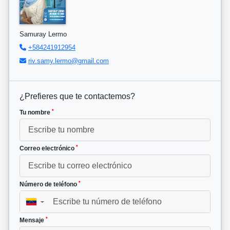
Samuray Lermo
+584241912954
riv.samy.lermo@gmail.com
¿Prefieres que te contactemos?
*
Tu nombre
*
Correo electrónico
*
Número de teléfono
▼
*
Mensaje