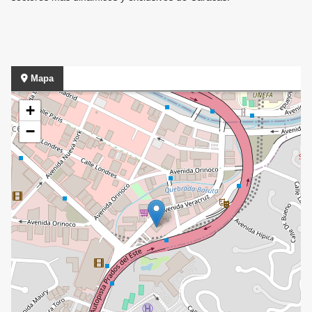
Mapa
+
−