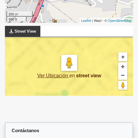
200 m
500 ft
Leaflet
| Wasi - ©
OpenStreetMap
Street View
Ver Ubicación
en
street view
Contáctanos