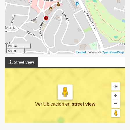
200 m
500 ft
Leaflet
| Wasi - ©
OpenStreetMap
Street View
Ver Ubicación
en
street view