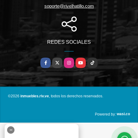
soporte@rivelhatillo.com
REDES SOCIALES
Facebook
X
Instagram
YouTube
TikTok
©2026
inmuebles.riv.ve
, todos los derechos reservados.
wasi.co
Powered by:
−