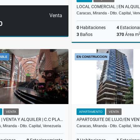
Caracas, Miranda - Dtto. Capital, Ve
Venta
0
0
Habitaciones
4
Estaciona
3
Baños
370
Área m
A
ABLE
EN CONSTRUCCION
US$3,000
VENTA
APARTAMENTO
VENTA
LOCAL | VENTA Y ALQUILER | C.C PLAZA LAS AMÉRICAS LOCAL | BGC-011-25
, Miranda - Dtto. Capital, Venezuela
Caracas, Miranda - Dtto. Capital, Ve