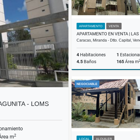
APARTAMENTO
VENTA
Caracas, Miranda - Dtto. Capital, Ve
4
Habitaciones
1
Estaciona
4.5
Baños
165
Área m
NEGOCIABLE
US$160,000
AGUNITA - LOMS
onamiento
2
rea m
LOCAL
ALQUILER