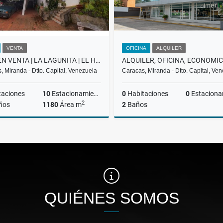
VENTA
OFICINA
ALQUILER
CASA EN VENTA | LA LAGUNITA | EL HATILLO
, Miranda - Dtto. Capital, Venezuela
Caracas, Miranda - Dtto. Capital, Ve
taciones
10
Estacionamiento
0
Habitaciones
0
Estaciona
2
ños
1180
Área m
2
Baños
Venta
A
US$620,000
US$200
QUIÉNES SOMOS