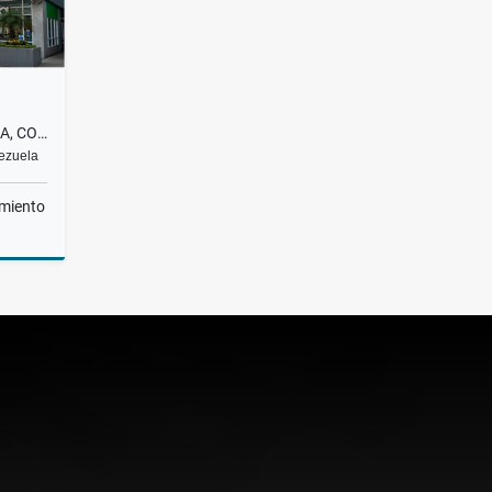
ALQUILER, OFICINA, ECONOMICA, COWORKING| EL HATILLO, LA LAGUNITA, 200$
nezuela
miento
lquiler