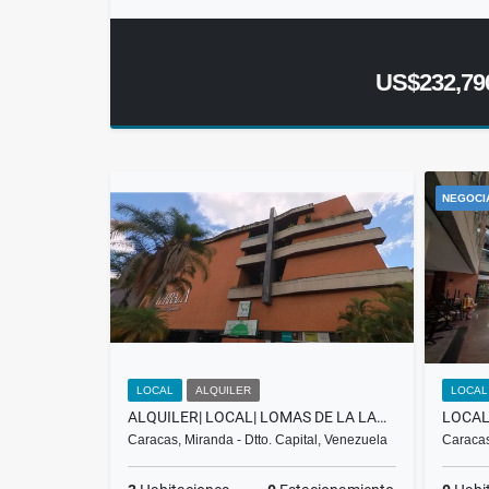
US$232,79
NEGOCI
LOCAL
ALQUILER
LOCAL
ALQUILER| LOCAL| LOMAS DE LA LAGUNITA |CENTRO COMERCIAL TERRAZA
Caracas, Miranda - Dtto. Capital, Venezuela
Caracas