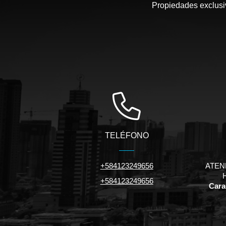
Propiedades exclusiv
TELÉFONO
+584123249656
ATEN
+584123249656
Carac