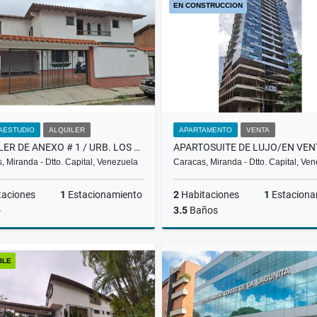
EN CONSTRUCCION
US$600
US$600
AESTUDIO
ALQUILER
APARTAMENTO
VENTA
ALQUILER DE ANEXO # 1 / URB. LOS NARANJOS / EL HATILLO / PP
, Miranda - Dtto. Capital, Venezuela
Caracas, Miranda - Dtto. Capital, Ve
taciones
1
Estacionamiento
2
Habitaciones
1
Estaciona
o
3.5
Baños
Alquiler
BLE
US$350
US$501,885