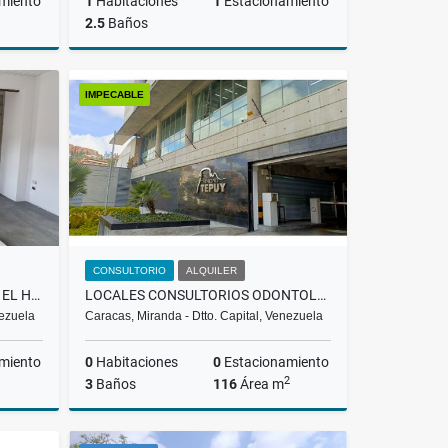
miento
1
Habitaciones
1
Estacionamiento
2.5
Baños
Venta
Venta
IMPECABLE
US$362,420
CONSULTORIO
ALQUILER
LOCAL COMERCIAL |ALQUILER | EL HATILLO |
LOCALES CONSULTORIOS ODONTOLOGICOS EN ALQUILER LA TRINIDAD/CCS RH
nezuela
Caracas, Miranda - Dtto. Capital, Venezuela
miento
0
Habitaciones
0
Estacionamiento
2
3
Baños
116
Área m
lquiler
Alquiler