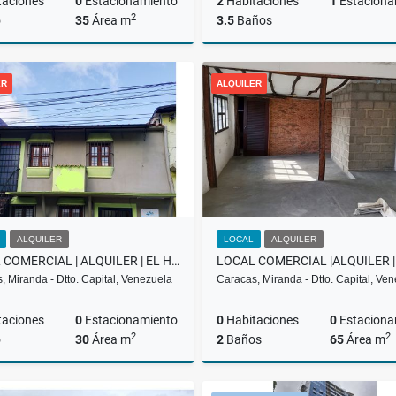
taciones
0
Estacionamiento
2
Habitaciones
1
Estaciona
2
o
35
Área m
3.5
Baños
Alquiler
ER
ALQUILER
,000
US$500
US$492,940
ALQUILER
LOCAL
ALQUILER
LOCAL COMERCIAL | ALQUILER | EL HATILLO |
, Miranda - Dtto. Capital, Venezuela
Caracas, Miranda - Dtto. Capital, Ve
taciones
0
Estacionamiento
0
Habitaciones
0
Estaciona
2
2
o
30
Área m
2
Baños
65
Área m
Alquiler
A