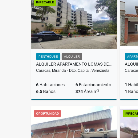
IMPECABLE
US$3,000
PENTHOUSE
ALQUILER
APART
ALQUILER APARTAMENTO LOMAS DE LA LAGUNITA, EL HATILLO, LMAW 002-25
Caracas, Miranda - Dtto. Capital, Venezuela
Caracas
6
Habitaciones
6
Estacionamiento
1
Habi
2
6.5
Baños
374
Área m
1
Bañ
Alquiler
OPORTUNIDAD
IMPECA
US$2,000