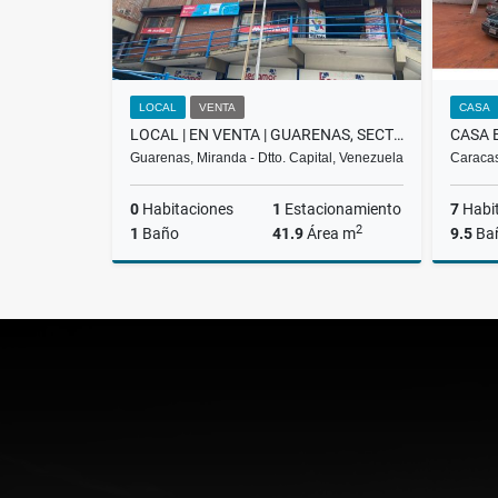
LOCAL
VENTA
CASA
LOCAL | EN VENTA | GUARENAS, SECTOR TRAPICHITO | BEZ-004-25
Guarenas, Miranda - Dtto. Capital, Venezuela
Caracas
0
Habitaciones
1
Estacionamiento
7
Habi
2
1
Baño
41.9
Área m
9.5
Ba
Venta
US$17,800