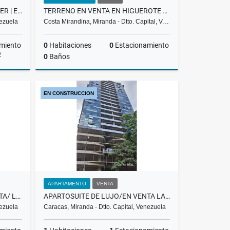
LOCAL COMERCIAL | EN ALQUILER | EL HATILLO PUEBLO |REF.3.000$ RH
TERRENO EN VENTA EN HIGUEROTE PLAYA CRISTAL MC-15-002
nezuela
Costa Mirandina, Miranda - Dtto. Capital, V…
miento
0
Habitaciones
0
Estacionamiento
2
0
Baños
lquiler
Venta
EN CONSTRUCCION
US$290,616
APARTAMENTO
VENTA
APARTOSUITE DE LUJO/EN VENTA/ LAS MERCEDES /PROMENADE/ T-8 / SL
APARTOSUITE DE LUJO/EN VENTA LAS MERCEDES/POMENADE/ T9 / PP
nezuela
Caracas, Miranda - Dtto. Capital, Venezuela