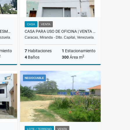
CASA
VENTA
APARTAMENTO EN VENTA | LAS ESMERALDAS | LA TRINIDAD | AMPLIO LCM
CASA PARA USO DE OFICINA | VENTA | LA FLORIDA | BGC-013-25
nezuela
Caracas, Miranda - Dtto. Capital, Venezuela
miento
7
Habitaciones
1
Estacionamiento
2
2
4
Baños
300
Área m
Venta
Venta
NEGOCIABLE
US$120,000
LOTE / TERRENO
VENTA