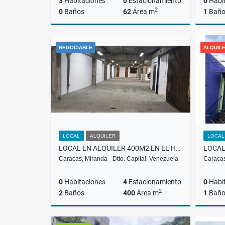
3
Habitaciones
0
Estacionamiento
0
Habi
2
0
Baños
62
Área m
1
Bañ
Alquiler
Venta
NEGOCIABLE
ALQUIL
US$280
US$130
LOCAL
ALQUILER
LOCAL
LOCAL EN ALQUILER 400M2 EN EL HATILLO $3.000 RH
Caracas, Miranda - Dtto. Capital, Venezuela
Caracas
0
Habitaciones
4
Estacionamiento
0
Habi
2
2
Baños
400
Área m
1
Bañ
Alquiler