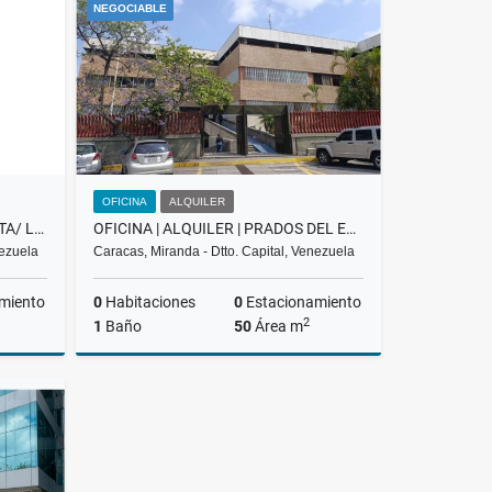
NEGOCIABLE
US$400
OFICINA
ALQUILER
APARTOSUITE DE LUJO/EN VENTA/ LAS MERCEDES /PROMENADE/ T-1 / SL
OFICINA | ALQUILER | PRADOS DEL ESTE CONCRESA
nezuela
Caracas, Miranda - Dtto. Capital, Venezuela
miento
0
Habitaciones
0
Estacionamiento
2
1
Baño
50
Área m
Venta
Alquiler
US$450