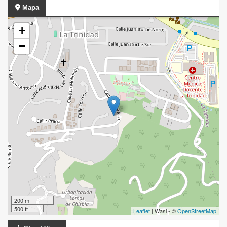
Mapa
+
−
200 m
500 ft
Leaflet
| Wasi - ©
OpenStreetMap