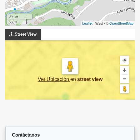
200 m
500 ft
Leaflet
| Wasi - ©
OpenStreetMap
Street View
Ver Ubicación
en
street view
Contáctanos