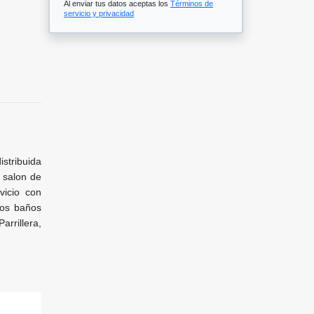
Al enviar tus datos aceptas los
Términos de
servicio y privacidad
stribuida
, salon de
vicio con
dos baños
rrillera,