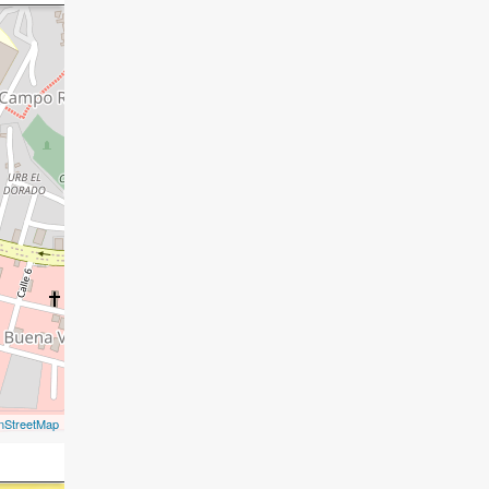
nStreetMap