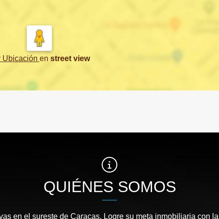
r Ubicación
en
street view
QUIÉNES SOMOS
as en el sureste de Caracas. Logre su meta inmobiliaria con la