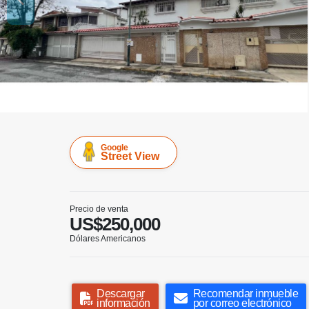
Google
Street View
Precio de venta
US$250,000
Dólares Americanos
Descargar
Recomendar inmueble
información
por correo electrónico