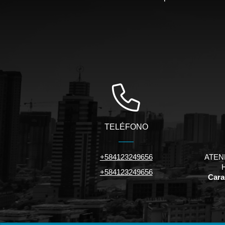
TELÉFONO
+584123249656
ATEN
+584123249656
Carac