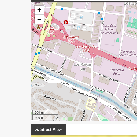
+
−
200 m
500 ft
Street View