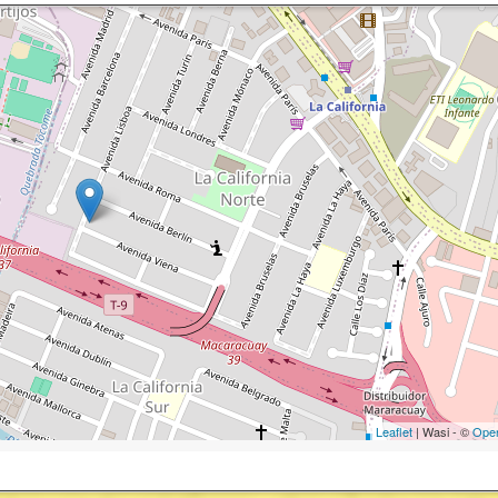
Leaflet
| Wasi - ©
Ope