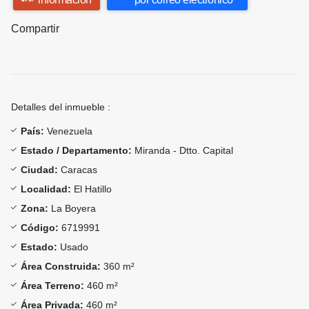
Compartir
Detalles del inmueble :
País:
Venezuela
Estado / Departamento:
Miranda - Dtto. Capital
Ciudad:
Caracas
Localidad:
El Hatillo
Zona:
La Boyera
Código:
6719991
Estado:
Usado
Área Construida:
360 m²
Área Terreno:
460 m²
Área Privada:
460 m²