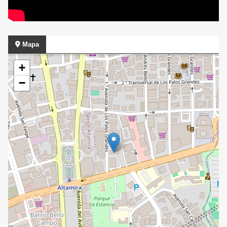
Mapa
+
−