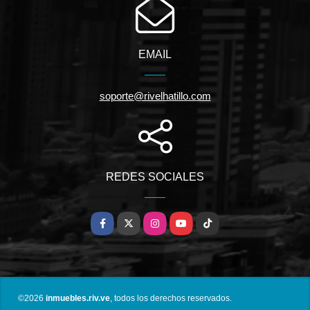
EMAIL
soporte@rivelhatillo.com
REDES SOCIALES
Facebook
X
Instagram
YouTube
TikTok
©2026
inmuebles.riv.ve
, todos los derechos reservados.