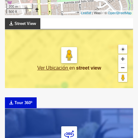
200 m
500 ft
Leaflet
| Wasi - ©
OpenStreetMap
Street View
Ver Ubicación
en
street view
Tour 360º