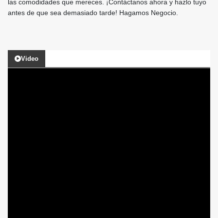
las comodidades que mereces. ¡Contáctanos ahora y hazlo tuyo
antes de que sea demasiado tarde! Hagamos Negocio.
Video