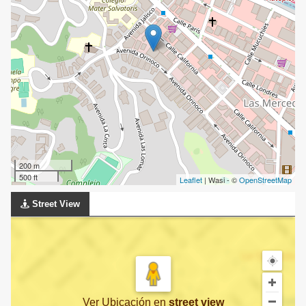
200 m
500 ft
Leaflet
| Wasi - ©
OpenStreetMap
Street View
Ver Ubicación
en
street view