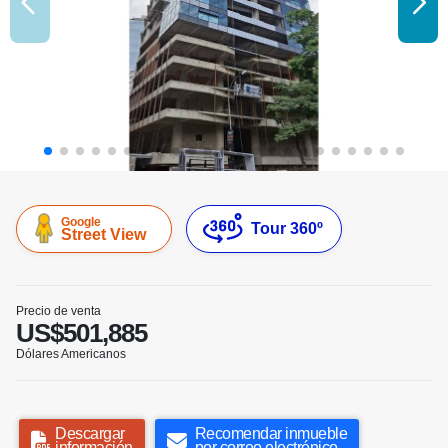
Google
Tour 360º
Street View
Precio de venta
US$501,885
Dólares Americanos
Descargar
Recomendar inmueble
información
por correo electrónico