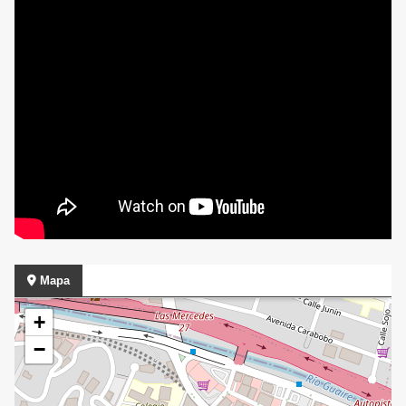
Mapa
+
−