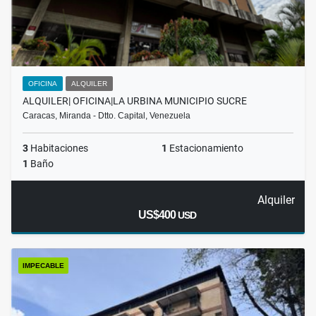
OFICINA
ALQUILER
ALQUILER| OFICINA|LA URBINA MUNICIPIO SUCRE
Caracas, Miranda - Dtto. Capital, Venezuela
3
Habitaciones
1
Estacionamiento
1
Baño
Alquiler
US$400
USD
IMPECABLE