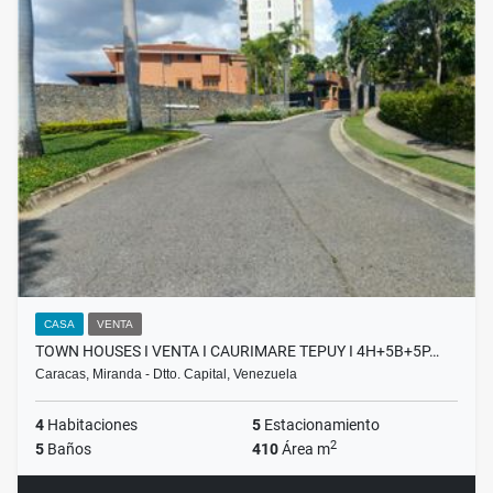
CASA
VENTA
TOWN HOUSES I VENTA I CAURIMARE TEPUY I 4H+5B+5P…
Caracas, Miranda - Dtto. Capital, Venezuela
4
Habitaciones
5
Estacionamiento
2
5
Baños
410
Área m