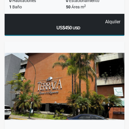
0
Habitaciones
0
Estacionamiento
2
1
Baño
50
Área m
Alquiler
US$450
USD