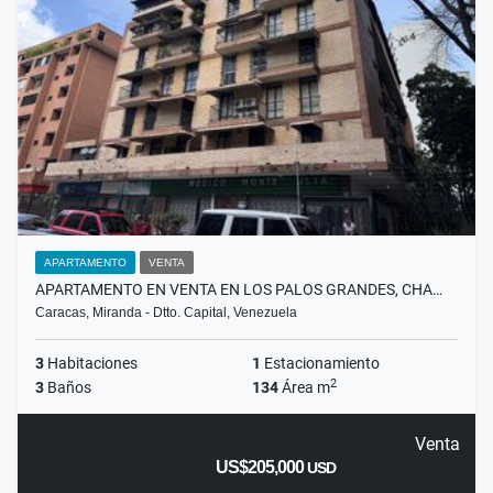
APARTAMENTO
VENTA
APARTAMENTO EN VENTA EN LOS PALOS GRANDES, CHA…
Caracas, Miranda - Dtto. Capital, Venezuela
3
Habitaciones
1
Estacionamiento
2
3
Baños
134
Área m
Venta
US$205,000
USD