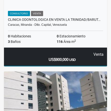
CONSULTORIO
VENTA
CLINICA ODONTOLOGICA EN VENTA LA TRINIDAD/BARUT…
Caracas, Miranda - Dtto. Capital, Venezuela
0
Habitaciones
0
Estacionamiento
2
3
Baños
116
Área m
Venta
US$900,000
USD