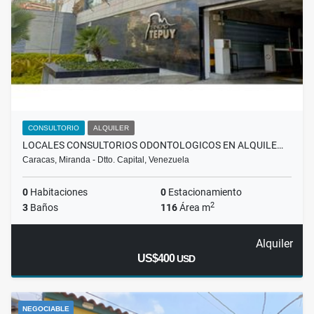
CONSULTORIO
ALQUILER
LOCALES CONSULTORIOS ODONTOLOGICOS EN ALQUILE…
Caracas, Miranda - Dtto. Capital, Venezuela
0
Habitaciones
0
Estacionamiento
2
3
Baños
116
Área m
Alquiler
US$400
USD
NEGOCIABLE