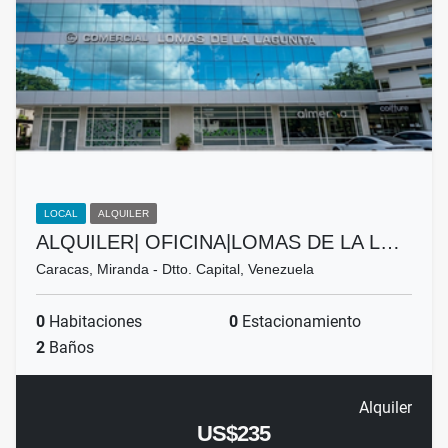
LOCAL
ALQUILER
ALQUILER| OFICINA|LOMAS DE LA L…
Caracas, Miranda - Dtto. Capital, Venezuela
0
Habitaciones
0
Estacionamiento
2
Baños
Alquiler
US$235