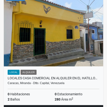
LOCAL
ALQUILER
LOCALES CASA COMERCIAL EN ALQUILER EN EL HATILLO…
Caracas, Miranda - Dtto. Capital, Venezuela
0
Habitaciones
0
Estacionamiento
2
2
Baños
280
Área m