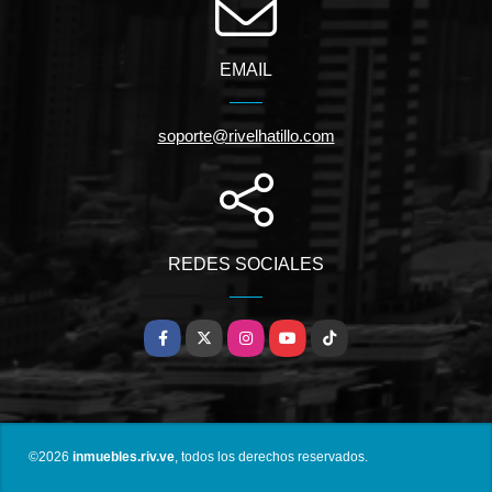
EMAIL
soporte@rivelhatillo.com
REDES SOCIALES
Facebook
X
Instagram
YouTube
TikTok
©2026
inmuebles.riv.ve
, todos los derechos reservados.