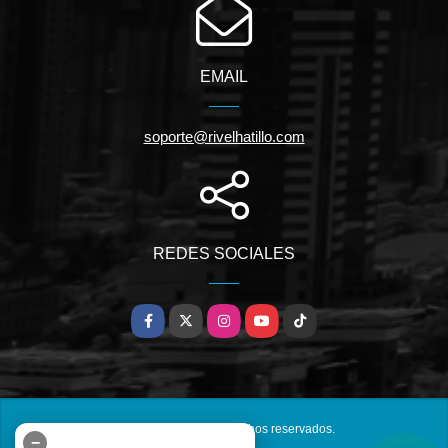
EMAIL
soporte@rivelhatillo.com
REDES SOCIALES
Facebook
X
Instagram
YouTube
TikTok
©2026
inmuebles.riv.ve
, todos los derechos reservados.
−