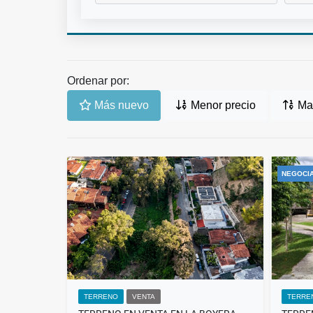
Ordenar por:
Más nuevo
Menor precio
May
NEGOCI
TERRENO
VENTA
TERRE