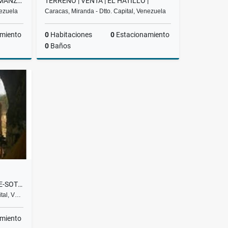
TERRENO VENTA COMERCIAL | MANZANARES ESTE | BARUTA | NL
TERRENO | VENTA | EL HATILLO |
nezuela
Caracas, Miranda - Dtto. Capital, Venezuela
miento
0
Habitaciones
0
Estacionamiento
0
Baños
Venta
Venta
,300,000
US$96,000
TERRENO EN VENTA HIGUEROTE-SOTILLO ML
ital, V…
miento