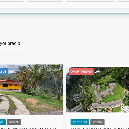
or precio
ABLE
OPORTUNIDAD
NO
VENTA
TERRENO
VENTA