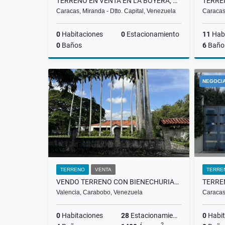
TERRENO EN VENTA EN LA BOYERA, EL HATILLO | 4.284 M²
Caracas, Miranda - Dtto. Capital, Venezuela
Caracas,
0
Habitaciones
0
Estacionamiento
11
Habi
0
Baños
6
Baño
Venta
NEGOCI
US$2,950,000
TERRENO
VENTA
TERRE
VENDO TERRENO CON BIENECHURIAS 6749 MT R5 C2 LA ALEGRIA VALENCIA
TERRE
Valencia, Carabobo, Venezuela
Caracas,
0
Habitaciones
28
Estacionamiento
0
Habit
2