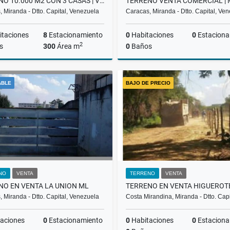
TERRENO 10.000 M2 CON 3 CASAS | VENTA | BARUTA | SECTOR GAVILÁN RH
 Miranda - Dtto. Capital, Venezuela
Caracas, Miranda - Dtto. Capital, Ve
taciones
8
Estacionamiento
0
Habitaciones
0
Estaciona
2
s
300
Área m
0
Baños
Venta
ABLE
BAJO DE PRECIO
US$700,000
US$2
NO
VENTA
TERRENO
VENTA
NO EN VENTA LA UNION ML
 Miranda - Dtto. Capital, Venezuela
Costa Mirandina, Miranda - Dtto. Cap
aciones
0
Estacionamiento
0
Habitaciones
0
Estaciona