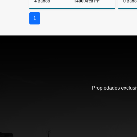
4
Baños
1400
Área m
0
Baño
Venta
1
US$3,200,000
Propiedades exclusiv