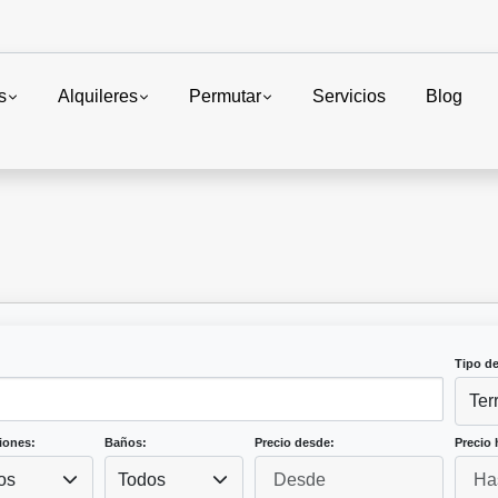
s
Alquileres
Permutar
Servicios
Blog
Tipo d
Ter
iones:
Baños:
Precio desde:
Precio 
os
Todos