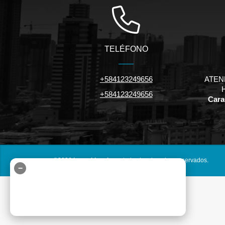
TELÉFONO
+584123249656
ATEN
+584123249656
Carac
©2026
inmuebles.riv.ve
, todos los derechos reservados.
−