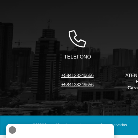
TELÉFONO
+584123249656
ATEN
+584123249656
Carac
©2026
inmuebles.riv.ve
, todos los derechos reservados.
−