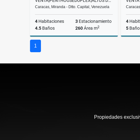
VENTA|PENTHOUSEDUPLEX|ALTOS DE VLLANUEVA|EL HATILLO $ 260.000
Caracas, Miranda - Dtto. Capital, Venezuela
Caracas,
4
Habitaciones
3
Estacionamiento
4
Habit
2
4.5
Baños
260
Área m
5
Baño
Venta
1
US$260,000
Propiedades exclusiv