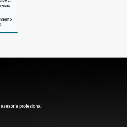
APARTAMENTO PH | VENTA | CUMBRES DE CURUMO |
nezuela
miento
2
Venta
290,000
 asesoría profesional