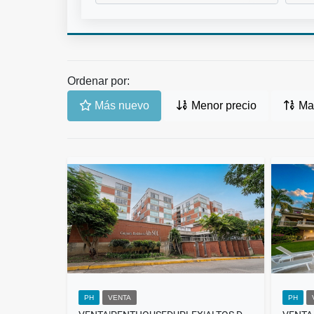
Ordenar por:
Más nuevo
Menor precio
May
PH
VENTA
PH