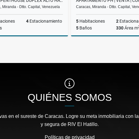
VENTA PENTHOUSE DUPLEX ALTO HATILLO | $460K | FINANCIAMIENTO
 Miranda - Dtto. Capital, Venezuela
Caracas, Miranda - Dtto. Capital, Ve
aciones
4
Estacionamiento
5
Habitaciones
2
Estaciona
s
5
Baños
330
Área m
Venta
US$460,000
US$
QUIÉNES SOMOS
as en el sureste de Caracas. Logre su meta inmobiliaria con la
y segura de RIV El Hatillo.
Políticas de privacidad