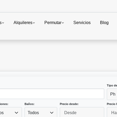
s
Alquileres
Permutar
Servicios
Blog
Tipo d
Ph
iones:
Baños:
Precio desde:
Precio 
os
Todos