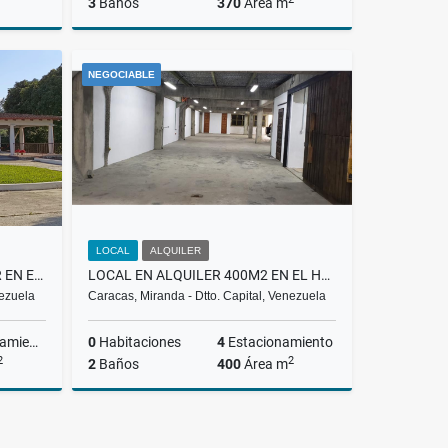
3
Baños
370
Área m
Alquiler
Alquiler
NEGOCIABLE
US$600
US$3,000
LOCAL
ALQUILER
CASA COMERCIAL EN ALQUILER EN EL HATILLO SECTOR LA UNIÓN $2.800 RH
LOCAL EN ALQUILER 400M2 EN EL HATILLO $3.000 RH
nezuela
Caracas, Miranda - Dtto. Capital, Venezuela
miento
0
Habitaciones
4
Estacionamiento
2
2
2
Baños
400
Área m
Alquiler
Alquiler
S$2,800
US$3,000