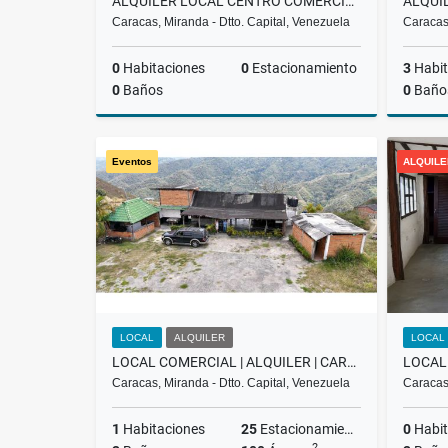
ALQUILER LOCAL CENTRO COMERCIAL TERRAZAS , LA LAGUNITA
Caracas, Miranda - Dtto. Capital, Venezuela
Caracas,
0
Habitaciones
0
Estacionamiento
3
Habit
0
Baños
0
Baño
Alquiler
Eventos
ALQUILE
US$350
LOCAL
ALQUILER
LOCAL
LOCAL COMERCIAL | ALQUILER | CARRETERA PRINCIPAL LA UNION |
Caracas, Miranda - Dtto. Capital, Venezuela
Caracas,
1
Habitaciones
25
Estacionamiento
0
Habit
2