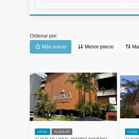
Ordenar por:
Más nuevo
Menor precio
May
LOCAL
ALQUILER
LOCAL