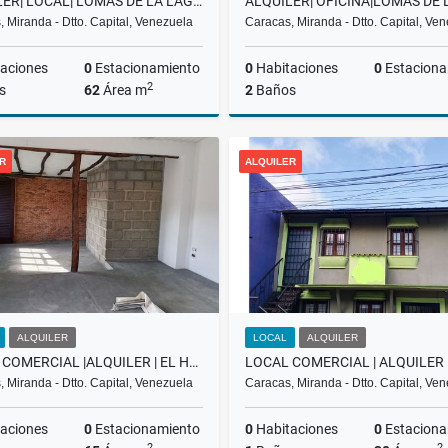
ALQUILER| LOCAL| LOMAS DE LA LAGUNITA |CENTRO COMERCIAL TERRAZA
 Miranda - Dtto. Capital, Venezuela
Caracas, Miranda - Dtto. Capital, Ve
aciones
0
Estacionamiento
0
Habitaciones
0
Estaciona
2
s
62
Área m
2
Baños
Alquiler
R
ALQUILER
US$280
ALQUILER
LOCAL
ALQUILER
LOCAL COMERCIAL |ALQUILER | EL HATILLO |
 Miranda - Dtto. Capital, Venezuela
Caracas, Miranda - Dtto. Capital, Ve
aciones
0
Estacionamiento
0
Habitaciones
0
Estaciona
2
2