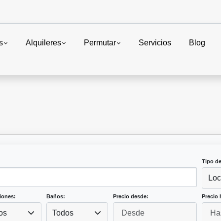
s
Alquileres
Permutar
Servicios
Blog
Tipo d
Loc
iones:
Baños:
Precio desde:
Precio 
os
Todos