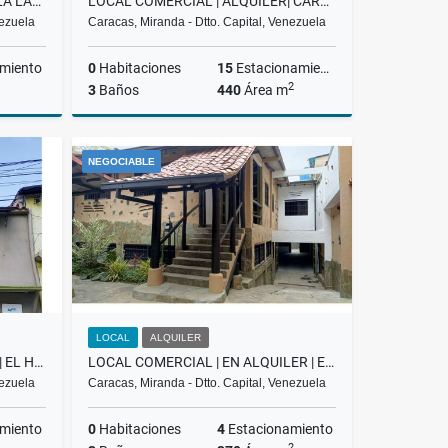
ALQUILER| OFICINA|LOMAS DE LA LAGUNITA| EL HATILLO |LA LAGUNITA
LOCAL COMERCIAL | ALQUILER| CARRETERA PRINCIPAL LA UNIÓN |
nezuela
Caracas, Miranda - Dtto. Capital, Venezuela
miento
0
Habitaciones
15
Estacionamiento
2
3
Baños
440
Área m
Alquiler
Alquiler
NEGOCIABLE
US$235
US$2,800
LOCAL
ALQUILER
LOCAL COMERCIAL | ALQUILER | EL HATILLO |
LOCAL COMERCIAL | EN ALQUILER | EL HATILLO PUEBLO |REF.3.000$ RH
nezuela
Caracas, Miranda - Dtto. Capital, Venezuela
miento
0
Habitaciones
4
Estacionamiento
2