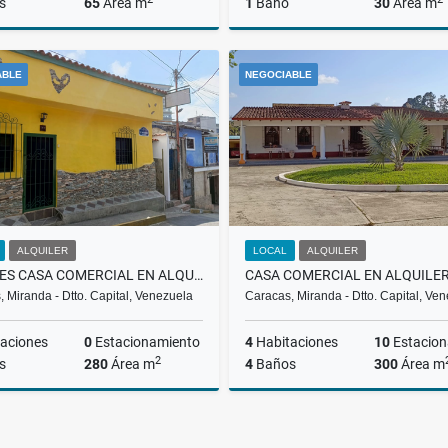
s
65
Área m
1
Baño
30
Área m
Alquiler
ABLE
NEGOCIABLE
US$600
ALQUILER
LOCAL
ALQUILER
LOCALES CASA COMERCIAL EN ALQUILER EN EL HATILLO RH
 Miranda - Dtto. Capital, Venezuela
Caracas, Miranda - Dtto. Capital, Ve
aciones
0
Estacionamiento
4
Habitaciones
10
Estaciona
2
s
280
Área m
4
Baños
300
Área m
Alquiler
US$1,000
U