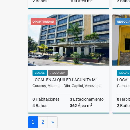
2
Baños
100
Área m
2
Baño
Alquiler
OPORTUNIDAD
NEGOCI
US$600
LOCAL
ALQUILER
LOCAL
LOCAL EN ALQUILER LAGUNITA ML
Caracas, Miranda - Dtto. Capital, Venezuela
Caracas,
0
Habitaciones
3
Estacionamiento
0
Habit
2
4
Baños
362
Área m
2
Baño
Alquiler
Siguiente
1
2
»
US$2,500