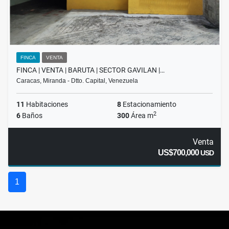
FINCA
VENTA
FINCA | VENTA | BARUTA | SECTOR GAVILAN |…
Caracas, Miranda - Dtto. Capital, Venezuela
11
Habitaciones
8
Estacionamiento
2
6
Baños
300
Área m
Venta
US$700,000
USD
1