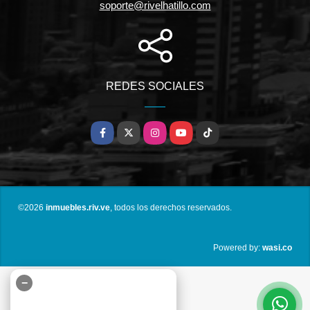
soporte@rivelhatillo.com
REDES SOCIALES
Facebook
X
Instagram
YouTube
TikTok
©2026
inmuebles.riv.ve
, todos los derechos reservados.
wasi.co
Powered by:
−