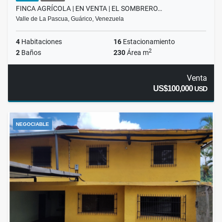
FINCA AGRÍCOLA | EN VENTA | EL SOMBRERO…
Valle de La Pascua, Guárico, Venezuela
4
Habitaciones
16
Estacionamiento
2
2
Baños
230
Área m
Venta
US$100,000
USD
NEGOCIABLE