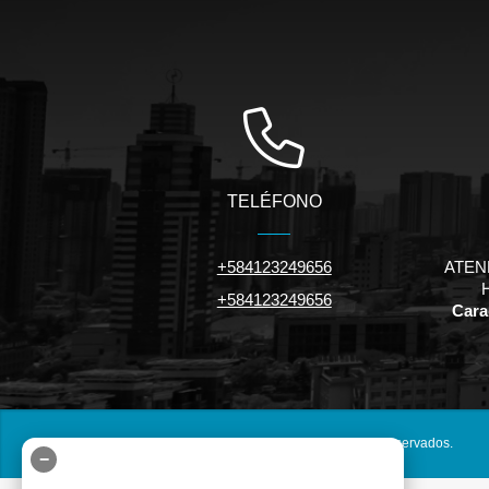
TELÉFONO
+584123249656
ATEN
+584123249656
Carac
©2026
inmuebles.riv.ve
, todos los derechos reservados.
−