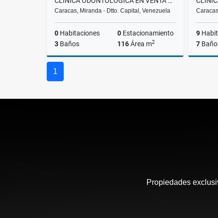
CLINICA ODONTOLOGICA EN VENTA LA TRINIDAD/BARUTA RH
Caracas, Miranda - Dtto. Capital, Venezuela
Caracas,
0
Habitaciones
0
Estacionamiento
9
Habit
2
3
Baños
116
Área m
7
Baño
Venta
1
US$900,000
Propiedades exclusiv