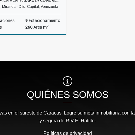
CLINICA EN VENTA BARUTA CONCRESA EQUIPADA 700.000$ LCM
 Miranda - Dtto. Capital, Venezuela
aciones
9
Estacionamiento
2
s
260
Área m
Venta
US$700,000
QUIÉNES SOMOS
as en el sureste de Caracas. Logre su meta inmobiliaria con la
y segura de RIV El Hatillo.
Políticas de privacidad