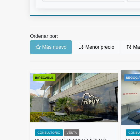
Ordenar por:
Más nuevo
Menor precio
May
IMPECABLE
NEGOCI
CONSULTORIO
VENTA
CONSU