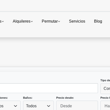
s
Alquileres
Permutar
Servicios
Blog
Tipo d
Con
iones:
Baños:
Precio desde:
Precio 
os
Todos