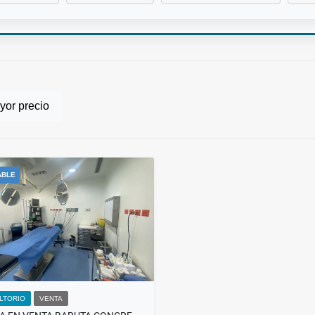
or precio
ABLE
LTORIO
VENTA