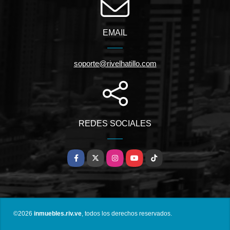
EMAIL
soporte@rivelhatillo.com
REDES SOCIALES
Facebook
X
Instagram
YouTube
TikTok
©2026
inmuebles.riv.ve
, todos los derechos reservados.