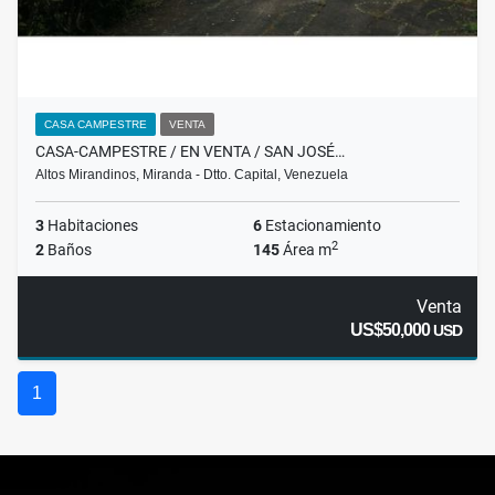
CASA CAMPESTRE
VENTA
CASA-CAMPESTRE / EN VENTA / SAN JOSÉ…
Altos Mirandinos, Miranda - Dtto. Capital, Venezuela
3
Habitaciones
6
Estacionamiento
2
2
Baños
145
Área m
Venta
US$50,000
USD
1