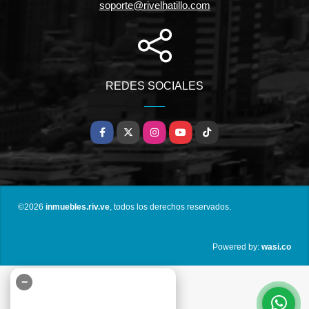
soporte@rivelhatillo.com
REDES SOCIALES
Facebook
X
Instagram
YouTube
TikTok
©2026
inmuebles.riv.ve
, todos los derechos reservados.
wasi.co
Powered by:
−