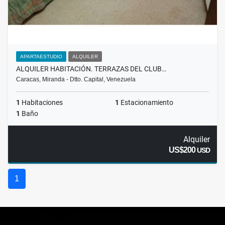
APARTAESTUDIO
ALQUILER
ALQUILER HABITACIÓN. TERRAZAS DEL CLUB…
Caracas, Miranda - Dtto. Capital, Venezuela
1
Habitaciones
1
Estacionamiento
1
Baño
Alquiler
US$200
USD
1