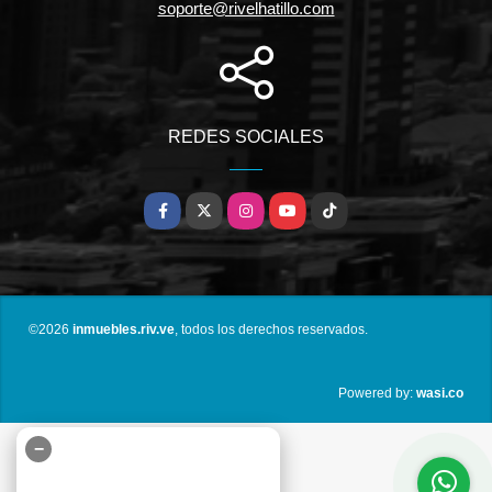
soporte@rivelhatillo.com
REDES SOCIALES
Facebook
X
Instagram
YouTube
TikTok
©2026
inmuebles.riv.ve
, todos los derechos reservados.
wasi.co
Powered by:
−